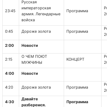
Русская
императорская
Р
23:45
Программа
армия. Легендарные
2
войска
Р
0:45
Дороже золота
Программа
2
2:00
Новости
О ЧЕМ ПОЮТ
Р
2:15
КОНЦЕРТ
МУЖЧИНЫ
2
4:00
Новости
Р
4:20
Дороже золота
Программа
2
Давайте
4:30
Программа
разберемся.