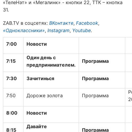
«ТелеНэт» и «Мегалинк» - кнопки 22, ТТК – кнопка
31.
ZAB.TV в соцсетях:
ВКонтакте
,
Facebook
,
«Одноклассники»
,
Instagram
,
Youtube
.
7:00
Новости
Один день с
7:15
Программа
предпринимателем.
7:30
Зачитинься
Программа
Р
7:50
Дороже золота
Программа
2
8:00
Новости
Давайте
8:15
Программа