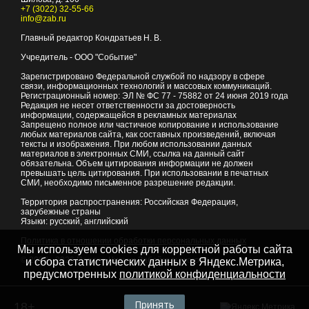
+7 (3022) 32-55-66
info@zab.ru
Главный редактор Кондратьев Н. В.
Учредитель - ООО "Событие"
Зарегистрировано Федеральной службой по надзору в сфере
связи, информационных технологий и массовых коммуникаций.
Регистрационный номер: ЭЛ № ФС 77 - 75882 от 24 июня 2019 года
Редакция не несет ответственности за достоверность
информации, содержащейся в рекламных материалах
Запрещено полное или частичное копирование и использование
любых материалов сайта, как составных произведений, включая
тексты и изображения. При любом использовании данных
материалов в электронных СМИ, ссылка на данный сайт
обязательна. Объем цитирования информации не должен
превышать цель цитирования. При использовании в печатных
СМИ, необходимо письменное разрешение редакции.
Территория распространения: Российская Федерация,
зарубежные страны
Языки: русский, английский
Политика в отношении обработки персональных данных
Мы используем cookies для корректной работы сайта
© 2007 - 2026
Портал Читы и Забайкальского края
и сбора статистических данных в Яндекс.Метрика,
предусмотренных
политикой конфиденциальности
Принять
18+