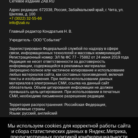
Сетевое издание ZAB.RU
Адрес редакции:
672038
, Россия, Забайкальский край, г.
Чита
,
ул.
Шилова, д. 100
+7 (3022) 32-55-66
info@zab.ru
Главный редактор Кондратьев Н. В.
Учредитель - ООО "Событие"
Зарегистрировано Федеральной службой по надзору в сфере
связи, информационных технологий и массовых коммуникаций.
Регистрационный номер: ЭЛ № ФС 77 - 75882 от 24 июня 2019 года
Редакция не несет ответственности за достоверность
информации, содержащейся в рекламных материалах
Запрещено полное или частичное копирование и использование
любых материалов сайта, как составных произведений, включая
тексты и изображения. При любом использовании данных
материалов в электронных СМИ, ссылка на данный сайт
обязательна. Объем цитирования информации не должен
превышать цель цитирования. При использовании в печатных
СМИ, необходимо письменное разрешение редакции.
Территория распространения: Российская Федерация,
зарубежные страны
Языки: русский, английский
Политика в отношении обработки персональных данных
Мы используем cookies для корректной работы сайта
© 2007 - 2026
Портал Читы и Забайкальского края
и сбора статистических данных в Яндекс.Метрика,
предусмотренных
политикой конфиденциальности