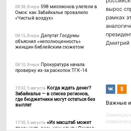
российск
598 миллионов улетели в
08:38, Вчера
вырос сп
Омск: как Забайкалье провалило
рамках э
«Чистый воздух»
аналогич
президен
Депутат Госдумы
08:15, Вчера
объяснил «неполноценность»
Дмитрий 
женщин библейским сюжетом
Прокуратура начала
08:10, Вчера
проверку из-за раскопок ТГК-14
Когда ждать денег?
19:02, 5 августа
Забайкалье — в списке регионов,
где бюджетники могут остаться без
Важные и
выплат
Заметили 
нажмите кл
«Их масштаб может
17:30, 5 августа
превысить весь наш опыт»: Осипов