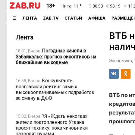
18+
Чита:
11 °
80.93
93.19
11.
ЛЕНТА
ZAB.TV
СТАТЬИ
АФИША
РАЗМЕЩЕ
ВТБ н
Лента
нали
Погодные качели в
18:01, Вчера
Забайкалье: прогноз синоптиков на
Экономика, 
ближайшие выходные
Консультанты
16:58, Вчера
возглавили рейтинг самых
высокооплачиваемых подработок
ВТБ по и
за смену в ДФО
кредитов
результа
«Ждать некогда»:
15:02, Вчера
прошлого
жители подтопленного Угдана
просят технику, пока чиновники
разводят руками