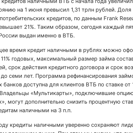
 кредитов наличными ВТБ с начала года увеличил
оянию на 1 июня превысил 1,31 трлн рублей. Доля
 потребительских кредитов, по данным Frank Rese
ревышает 21%. Таким образом, сегодня каждый пя
 России выдан именно в ВТБ.
щее время кредит наличными в рублях можно оф
т 11% годовых, максимальный размер займа соста
ей, срок действия кредитного договора и срок во
- до семи лет. Программа рефинансирования займ
 банков доступна для клиентов ВТБ по ставке от 
 Владельцы «Мультикарты», подключившие опци
», могут дополнительно снизить процентную став
едитам наличными на 3 п.п.
году кредиты наличными уверенно сохраняют лид