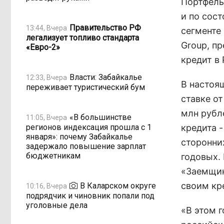
Портфель
и по сост
Правительство РФ
13:44, Вчера
сегменте
легализует топливо стандарта
Group, п
«Евро-2»
кредит в
Власти: Забайкалье
12:33, Вчера
В настоя
переживает туристический бум
ставке о
млн рубл
«В большинстве
11:05, Вчера
регионов индексация прошла с 1
кредита 
января»: почему Забайкалье
сторонних
задержало повышение зарплат
бюджетникам
годовых.
«Заемщик
своим кр
В Каларском округе
10:16, Вчера
подрядчик и чиновник попали под
уголовные дела
«В этом 