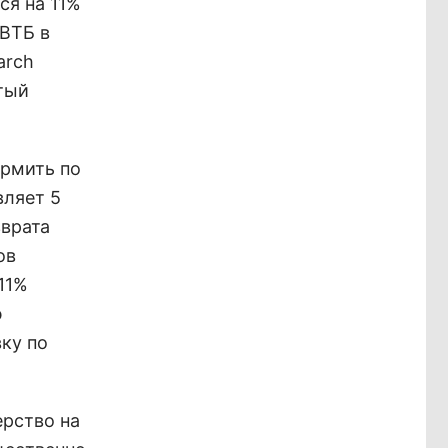
ся на 11%
 ВТБ в
arch
тый
ормить по
вляет 5
зврата
ов
11%
ю
ку по
ерство на