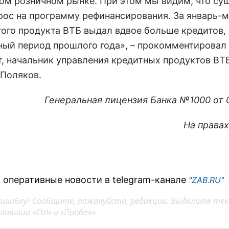
ом розничном рынке. При этом мы видим, что су
рос на программу рефинансирования. За январь-м
того продукта ВТБ выдал вдвое больше кредитов, 
ный период прошлого года», – прокомментировал
т, начальник управления кредитных продуктов ВТ
Поляков.
Генеральная лицензия Банка №1000 от 0
На права
 оперативные новости в telegram-канале
"ZAB.RU"
ошибку? Сообщите, пожалуйста, редакции. Выделите тек
авиши «Ctrl» и «Пробел»