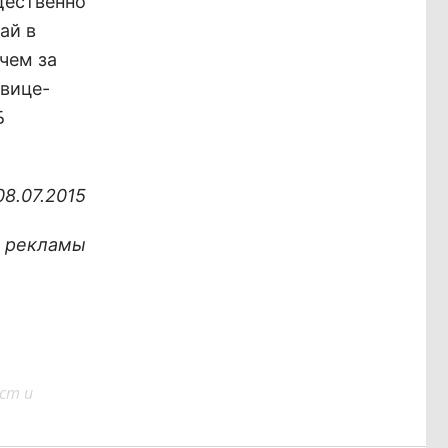
щественно
ай в
чем за
 вице-
Б
8.07.2015
х рекламы
ст и