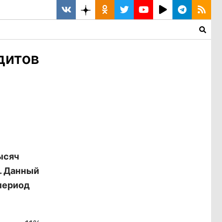
дитов
ысяч
. Данный
период