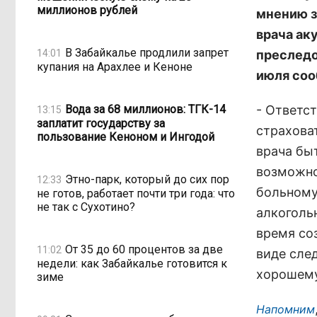
миллионов рублей
мнению з
врача ак
В Забайкалье продлили запрет
14:01
преследо
купания на Арахлее и Кеноне
июля соо
Вода за 68 миллионов: ТГК-14
- Ответс
13:15
заплатит государству за
страхова
пользование Кеноном и Ингодой
врача бы
возможно
Этно-парк, который до сих пор
12:33
больному;
не готов, работает почти три года: что
не так с Сухотино?
алкоголь
время со
От 35 до 60 процентов за две
11:02
виде сле
недели: как Забайкалье готовится к
хорошему
зиме
Напомним