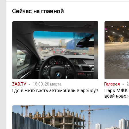
Сейчас на главной
598 миллионов улетели в
08:38, Вчера
Омск: как Забайкалье провалило
«Чистый воздух»
Депутат Госдумы
08:15, Вчера
объяснил «неполноценность»
женщин библейским сюжетом
Прокуратура начала
08:10, Вчера
проверку из-за раскопок ТГК-14
ZAB.TV
18:00, 20 марта
Галерея
2
Где в Чите взять автомобиль в аренду?
Парк МЖК в
Когда ждать денег?
всей новог
19:02, 5 августа
Забайкалье — в списке регионов,
где бюджетники могут остаться без
выплат