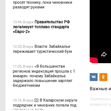
просят технику, пока чиновники
разводят руками
Правительство РФ
13:44, Вчера
легализует топливо стандарта
«Евро-2»
Власти: Забайкалье
12:33, Вчера
переживает туристический бум
«В большинстве
11:05, Вчера
регионов индексация прошла с 1
января»: почему Забайкалье
задержало повышение зарплат
бюджетникам
Важные и
Заметили 
В Каларском округе
10:16, Вчера
нажмите кл
подрядчик и чиновник попали под
уголовные дела