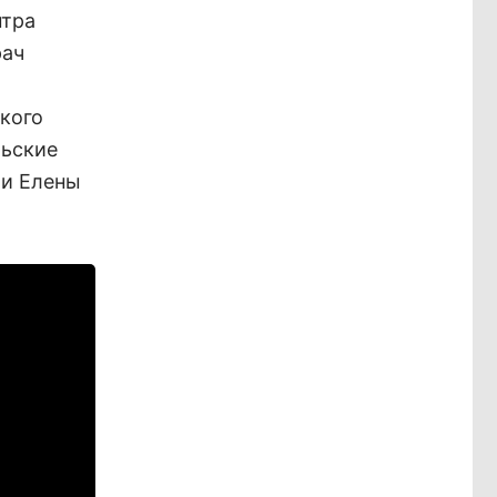
нтра
рач
кого
льские
и Елены