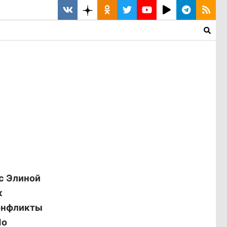
с Элиной
к
конфликты
По