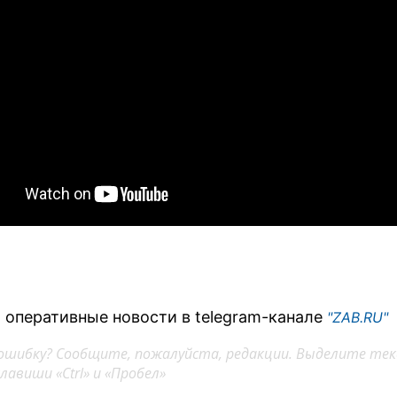
 оперативные новости в telegram-канале
"ZAB.RU"
ошибку? Сообщите, пожалуйста, редакции. Выделите тек
авиши «Ctrl» и «Пробел»