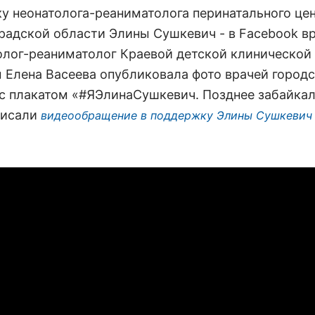
у неонатолога-реаниматолога перинатального це
радской области Элины Сушкевич - в Facebook в
олог-реаниматолог Краевой детской клинической
 Елена Васеева опубликовала фото врачей городс
с плакатом «#ЯЭлинаСушкевич. Позднее забайка
писали
видеообращение в поддержку Элины Сушкевич