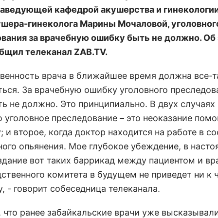
аведующей кафедрой акушерства и гинекологи
ушера-гинеколога Марины Мочаловой, уголовног
вания за врачебную ошибку быть не должно. Об 
бщил телеканал ZAB.TV.
твенность врача в ближайшее время должна все-т
ться. За врачебную ошибку уголовного преследов
ть не должно. Это принципиально. В двух случаях
 уголовное преследование – это неоказание пом
 и второе, когда доктор находится на работе в с
ного опьянения. Мое глубокое убеждение, в наст
здание вот таких баррикад между пациентом и вр
дственного комитета в будущем не приведет ни к 
, - говорит собеседница телеканала.
, что ранее забайкальские врачи уже высказывали