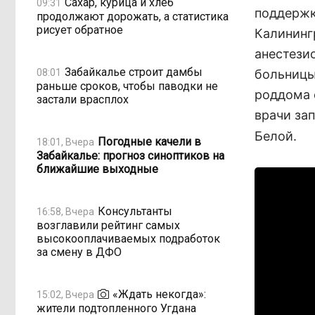
Сахар, курица и хлеб
09:31
поддержк
продолжают дорожать, а статистика
рисует обратное
Калининг
анестези
Забайкалье строит дамбы
08:01
больницы
раньше сроков, чтобы паводки не
роддома 
застали врасплох
врачи за
Белой.
Погодные качели в
18:01, Вчера
Забайкалье: прогноз синоптиков на
ближайшие выходные
Консультанты
16:58, Вчера
возглавили рейтинг самых
высокооплачиваемых подработок
за смену в ДФО
«Ждать некогда»:
15:02, Вчера
жители подтопленного Угдана