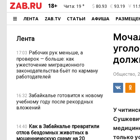
18+
Чита:
19 °
80.93
93.19
11.
ЛЕНТА
ZAB.TV
СТАТЬИ
АФИША
РАЗМЕЩЕ
Мочал
Лента
уголо
Рабочих рук меньше, а
17:03
долж
проверок — больше: как
ужесточение миграционного
законодательства бьёт по карману
Общество, 2
работодателей
Забайкалье готовится к новому
16:32
учебному году после рекордных
вложений
У читинс
Сушкевич
Как в Забайкалье превратили
14:40
медицинс
отлов бездомных животных в
только у
мошенническую схему на 20