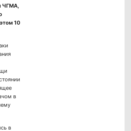
и ЧГМА,
о
этом 10
аки
ания
ощи
остоянии
оящее
ачом в
чему
сь в