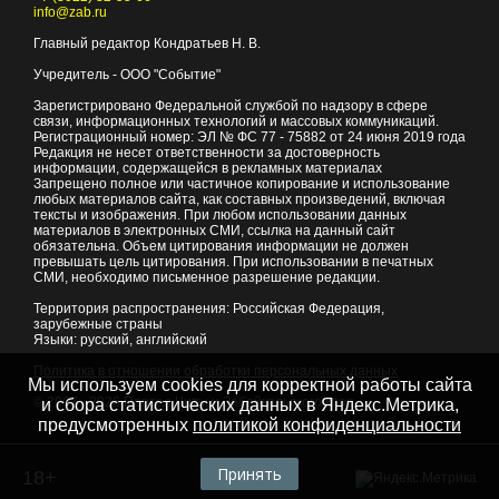
info@zab.ru
Главный редактор Кондратьев Н. В.
Учредитель - ООО "Событие"
Зарегистрировано Федеральной службой по надзору в сфере
связи, информационных технологий и массовых коммуникаций.
Регистрационный номер: ЭЛ № ФС 77 - 75882 от 24 июня 2019 года
Редакция не несет ответственности за достоверность
информации, содержащейся в рекламных материалах
Запрещено полное или частичное копирование и использование
любых материалов сайта, как составных произведений, включая
тексты и изображения. При любом использовании данных
материалов в электронных СМИ, ссылка на данный сайт
обязательна. Объем цитирования информации не должен
превышать цель цитирования. При использовании в печатных
СМИ, необходимо письменное разрешение редакции.
Территория распространения: Российская Федерация,
зарубежные страны
Языки: русский, английский
Политика в отношении обработки персональных данных
Мы используем cookies для корректной работы сайта
© 2007 - 2026
Портал Читы и Забайкальского края
и сбора статистических данных в Яндекс.Метрика,
предусмотренных
политикой конфиденциальности
Принять
18+