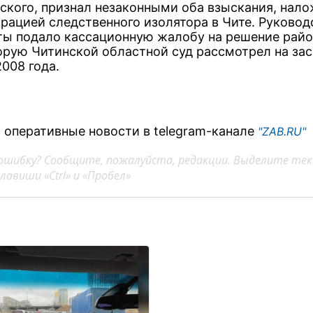
ского, признал незаконными оба взыскания, нал
рацией следственного изолятора в Чите. Руковод
ы подало кассационную жалобу на решение райо
торую Читинской областной суд рассмотрел на зас
008 года.
 оперативные новости в telegram-канале
"ZAB.RU"
ошибку? Сообщите, пожалуйста, редакции. Выделите тек
авиши «Ctrl» и «Пробел»