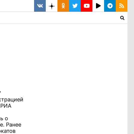
"
страцией
 РИА
ь о
е. Ранее
окатов