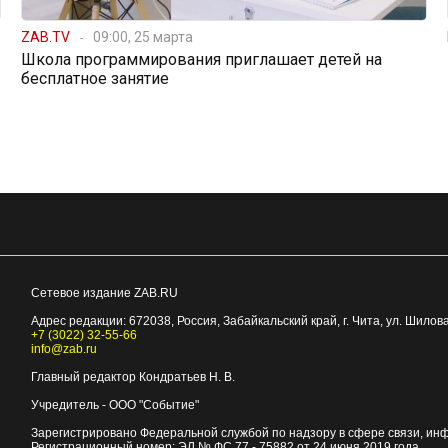
ZAB.TV
09:00, 25 марта
Школа программирования приглашает детей на
бесплатное занятие
Сетевое издание ZAB.RU
Адрес редакции:
672038
, Россия, Забайкальский край, г.
Чита
,
ул. Шилова
+7 (3022) 32-55-66
info@zab.ru
Главный редактор Кондратьев Н. В.
Учредитель - ООО "Событие"
Зарегистрировано Федеральной службой по надзору в сфере связи, ин
Регистрационный номер: ЭЛ № ФС 77 - 75882 от 24 июня 2019 года