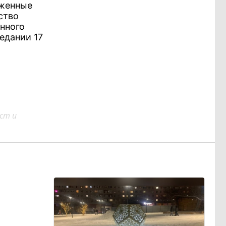
оженные
ство
нного
едании 17
ст и