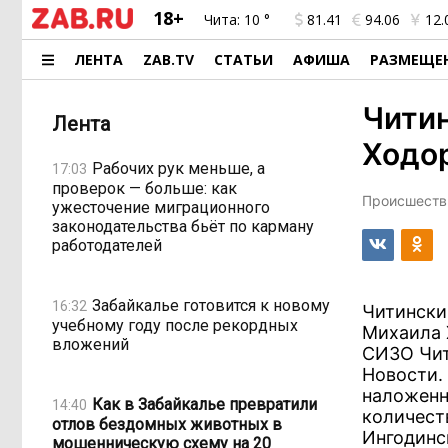
18+
Чита:
10 °
81.41
94.06
12.
ЛЕНТА
ZAB.TV
СТАТЬИ
АФИША
РАЗМЕЩЕ
Читин
Лента
Ходо
Рабочих рук меньше, а
17:03
проверок — больше: как
Происшестви
ужесточение миграционного
законодательства бьёт по карману
работодателей
Забайкалье готовится к новому
16:32
Читински
учебному году после рекордных
Михаила 
вложений
СИЗО Чит
Новости. 
наложенн
Как в Забайкалье превратили
14:40
количеств
отлов бездомных животных в
Ингодинс
мошенническую схему на 20