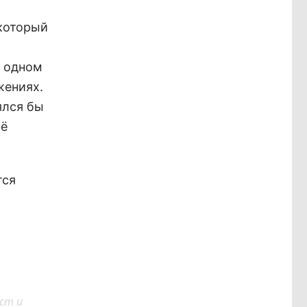
 который
в одном
жениях.
ялся бы
сё
тся
ст и