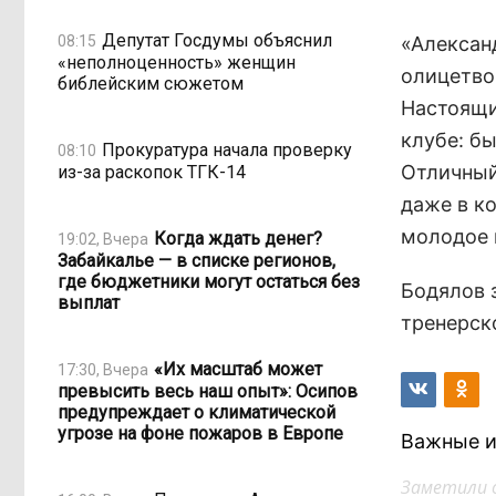
Депутат Госдумы объяснил
08:15
«Алексан
«неполноценность» женщин
олицетво
библейским сюжетом
Настоящи
клубе: бы
Прокуратура начала проверку
08:10
Отличный
из-за раскопок ТГК-14
даже в к
молодое 
Когда ждать денег?
19:02, Вчера
Забайкалье — в списке регионов,
где бюджетники могут остаться без
Бодялов 
выплат
тренерск
«Их масштаб может
17:30, Вчера
превысить весь наш опыт»: Осипов
предупреждает о климатической
угрозе на фоне пожаров в Европе
Важные и
Заметили 