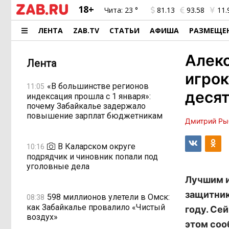
18+
Чита:
23 °
81.13
93.58
11.
ЛЕНТА
ZAB.TV
СТАТЬИ
АФИША
РАЗМЕЩЕ
Алек
Лента
игро
«В большинстве регионов
11:05
деся
индексация прошла с 1 января»:
почему Забайкалье задержало
повышение зарплат бюджетникам
Дмитрий Ры
В Каларском округе
10:16
подрядчик и чиновник попали под
уголовные дела
Лучшим и
защитник
598 миллионов улетели в Омск:
08:38
как Забайкалье провалило «Чистый
году. Се
воздух»
этом соо