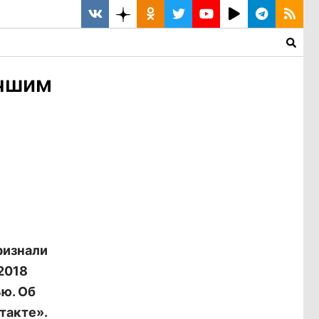
учшим
ризнали
2018
ю. Об
такте».