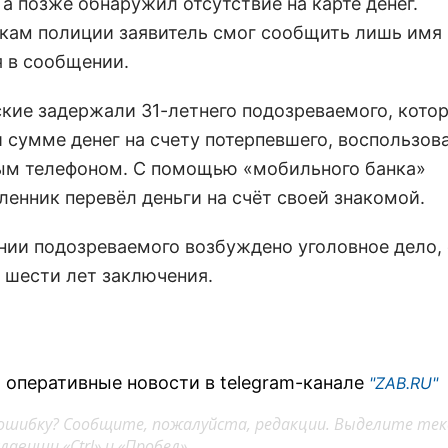
а позже обнаружил отсутствие на карте денег.
кам полиции заявитель смог сообщить лишь имя г
я в сообщении.
кие задержали 31-летнего подозреваемого, кото
й сумме денег на счету потерпевшего, воспользо
м телефоном. С помощью «мобильного банка»
енник перевёл деньги на счёт своей знакомой.
нии подозреваемого возбуждено уголовное дело,
о шести лет заключения.
 оперативные новости в telegram-канале
"ZAB.RU"
ошибку? Сообщите, пожалуйста, редакции. Выделите тек
авиши «Ctrl» и «Пробел»