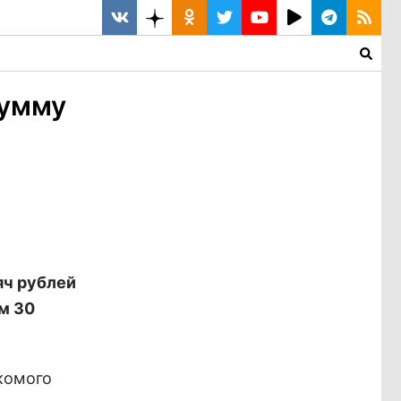
сумму
яч рублей
м 30
комого