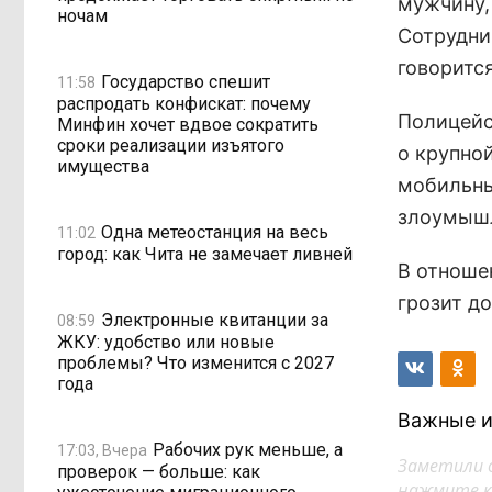
мужчину, 
ночам
Сотрудни
говоритс
Государство спешит
11:58
распродать конфискат: почему
Полицейс
Минфин хочет вдвое сократить
сроки реализации изъятого
о крупно
имущества
мобильны
злоумышл
Одна метеостанция на весь
11:02
город: как Чита не замечает ливней
В отноше
грозит д
Электронные квитанции за
08:59
ЖКУ: удобство или новые
проблемы? Что изменится с 2027
года
Важные и
Рабочих рук меньше, а
17:03, Вчера
Заметили 
проверок — больше: как
нажмите кл