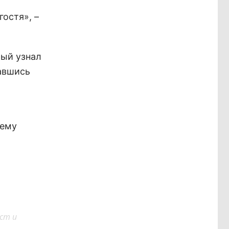
остя», –
рый узнал
вавшись
 ему
ст и