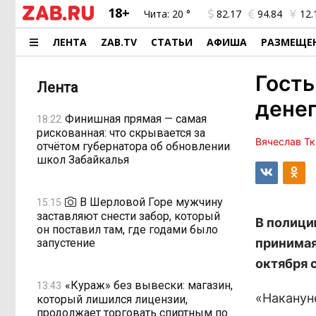
18+
Чита:
20 °
82.17
94.84
12.
ЛЕНТА
ZAB.TV
СТАТЬИ
АФИША
РАЗМЕЩЕ
Гость
Лента
дене
Финишная прямая — самая
18:22
рискованная: что скрывается за
Вячеслав Тк
отчётом губернатора об обновлении
школ Забайкалья
В Шерловой Горе мужчину
15:15
заставляют снести забор, который
В полици
он поставил там, где годами было
принимая
запустение
октября 
«Кураж» без вывески: магазин,
13:43
«Наканун
который лишился лицензии,
продолжает торговать спиртным по