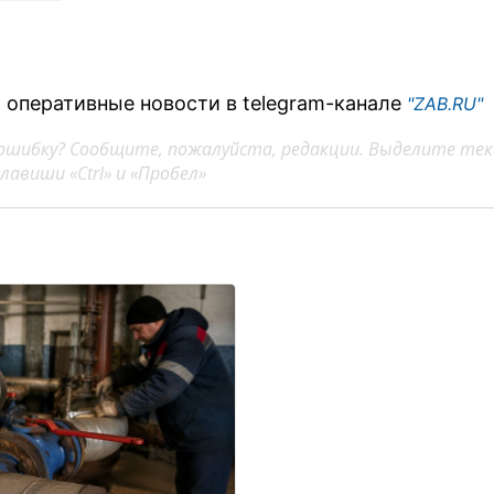
 оперативные новости в telegram-канале
"ZAB.RU"
ошибку? Сообщите, пожалуйста, редакции. Выделите тек
авиши «Ctrl» и «Пробел»