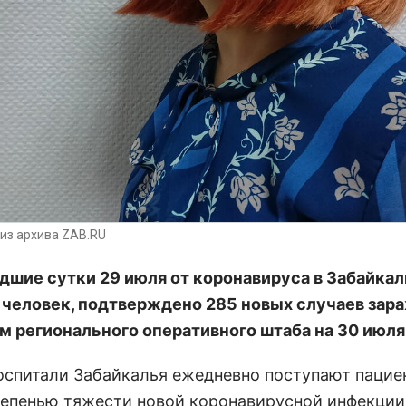
из архива ZAB.RU
дшие сутки 29 июля от коронавируса в Забайкал
 человек, подтверждено 285 новых случаев зар
м регионального оперативного штаба на 30 июля
оспитали Забайкалья ежедневно поступают пацие
тепенью тяжести новой коронавирусной инфекции,