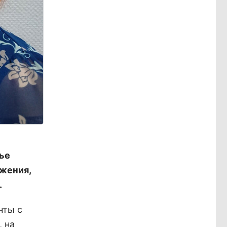
ье
ажения,
.
нты с
 на