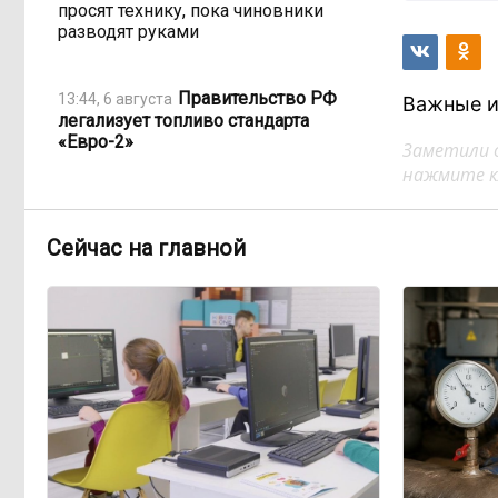
просят технику, пока чиновники
разводят руками
Правительство РФ
13:44, 6 августа
Важные и
легализует топливо стандарта
«Евро-2»
Заметили 
нажмите кл
Власти: Забайкалье
12:33, 6 августа
переживает туристический бум
Сейчас на главной
«В большинстве
11:05, 6 августа
регионов индексация прошла с 1
января»: почему Забайкалье
задержало повышение зарплат
бюджетникам
В Каларском
10:16, 6 августа
округе подрядчик и чиновник
попали под уголовные дела