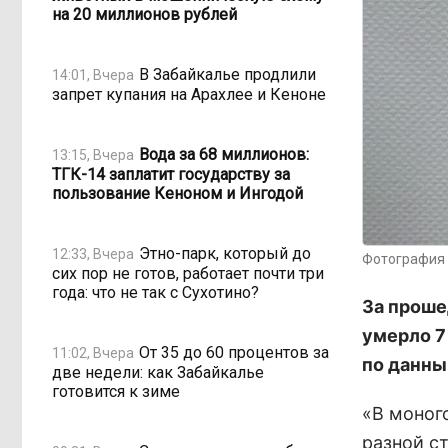
на 20 миллионов рублей
В Забайкалье продлили
14:01, Вчера
запрет купания на Арахлее и Кеноне
Вода за 68 миллионов:
13:15, Вчера
ТГК-14 заплатит государству за
пользование Кеноном и Ингодой
Этно-парк, который до
12:33, Вчера
Фотография 
сих пор не готов, работает почти три
года: что не так с Сухотино?
За проше
умерло 7
От 35 до 60 процентов за
11:02, Вчера
по данны
две недели: как Забайкалье
готовится к зиме
«В моног
разной с