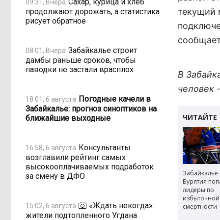
Сахар, курица и хлеб
09:31, Вчера
текущий 
продолжают дорожать, а статистика
рисует обратное
подключе
сообщает
Забайкалье строит
08:01, Вчера
дамбы раньше сроков, чтобы
паводки не застали врасплох
В Забайк
человек 
Погодные качели в
18:01, 6 августа
Забайкалье: прогноз синоптиков на
ближайшие выходные
Консультанты
16:58, 6 августа
возглавили рейтинг самых
высокооплачиваемых подработок
Забайкалье
за смену в ДФО
Бурятия поп
лидеры по
избыточной
«Ждать некогда»:
15:02, 6 августа
смертности
жители подтопленного Угдана