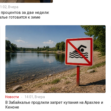
1:02, Вчера
0 процентов за две недели:
алье готовится к зиме
Новости
14:01, Вчера
В Забайкалье продлили запрет купания на Арахлее и
Кеноне