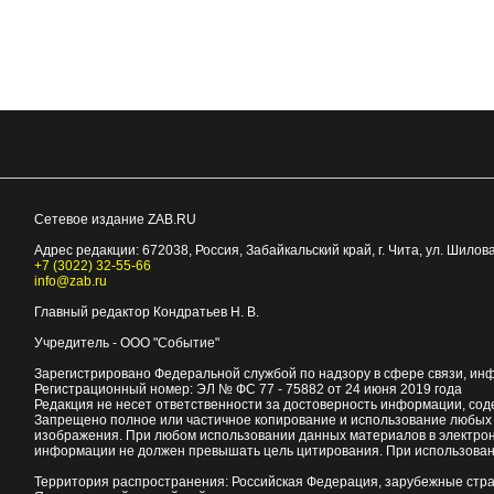
Сетевое издание ZAB.RU
Адрес редакции:
672038
, Россия, Забайкальский край, г.
Чита
,
ул. Шилова
+7 (3022) 32-55-66
info@zab.ru
Главный редактор Кондратьев Н. В.
Учредитель - ООО "Событие"
Зарегистрировано Федеральной службой по надзору в сфере связи, ин
Регистрационный номер: ЭЛ № ФС 77 - 75882 от 24 июня 2019 года
Редакция не несет ответственности за достоверность информации, со
Запрещено полное или частичное копирование и использование любых м
изображения. При любом использовании данных материалов в электро
информации не должен превышать цель цитирования. При использован
Территория распространения: Российская Федерация, зарубежные стр