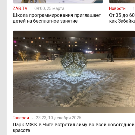
ZAB.TV
09:00, 25 марта
Новости
1
Школа программирования приглашает
От 35 до 6
598 миллионов
08:38, 6 августа
детей на бесплатное занятие
как Забайк
улетели в Омск: как Забайкалье
провалило «Чистый воздух»
Депутат Госдумы
08:15, 6 августа
объяснил «неполноценность»
женщин библейским сюжетом
Прокуратура начала
08:10, 6 августа
проверку из-за раскопок ТГК-14
Когда ждать денег?
19:02, 5 августа
Забайкалье — в списке регионов,
где бюджетники могут остаться без
выплат
Галерея
23:23, 10 декабря 2025
Парк МЖК в Чите встретил зиму во всей новогодней
красоте