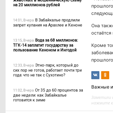
животных в мошенническую схему
на 20 миллионов рублей
прошлого 
следующа
В Забайкалье продлили
14:01, Вчера
запрет купания на Арахлее и Кеноне
Она такж
остаётся
Вода за 68 миллионов:
13:15, Вчера
Кроме тог
ТГК-14 заплатит государству за
пользование Кеноном и Ингодой
заболева
прошлого
Этно-парк, который до
12:33, Вчера
сих пор не готов, работает почти три
года: что не так с Сухотино?
Важные и
От 35 до 60 процентов за
11:02, Вчера
две недели: как Забайкалье
Заметили 
готовится к зиме
нажмите кл