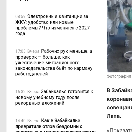
Электронные квитанции за
08:59
ЖКУ: удобство или новые
проблемы? Что изменится с 2027
года
Рабочих рук меньше, а
17:03, Вчера
проверок — больше: как
ужесточение миграционного
законодательства бьёт по карману
работодателей
Фотография 
В Забайк
Забайкалье готовится к
16:32, Вчера
новому учебному году после
коронави
рекордных вложений
совещани
Лапа.
Как в Забайкалье
14:40, Вчера
превратили отлов бездомных
«Показат