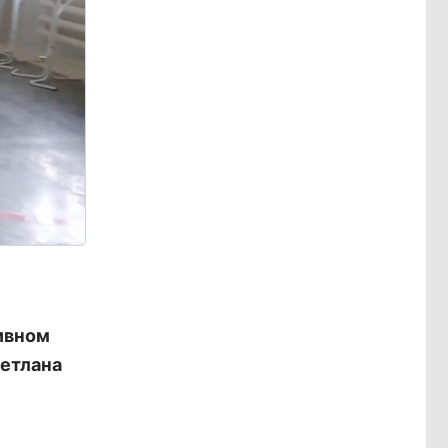
ивном
ветлана