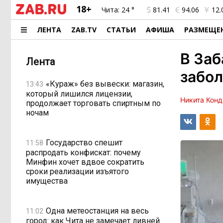
18+
Чита:
24 °
81.41
94.06
12.
ЛЕНТА
ZAB.TV
СТАТЬИ
АФИША
РАЗМЕЩЕ
В Заб
Лента
забол
«Кураж» без вывески: магазин,
13:43
который лишился лицензии,
Никита Конд
продолжает торговать спиртным по
ночам
Государство спешит
11:58
распродать конфискат: почему
Минфин хочет вдвое сократить
сроки реализации изъятого
имущества
Одна метеостанция на весь
11:02
город: как Чита не замечает ливней