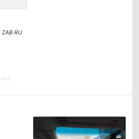
ю ZAB.RU
ст и