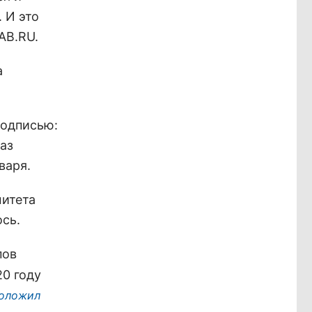
 И это
AB.RU.
а
подписью:
аз
варя.
митета
сь.
пов
20 году
оложил