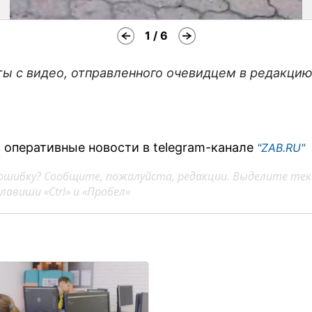
1 / 6
ы с видео, отправленного очевидцем в редакци
 оперативные новости в telegram-канале
"ZAB.RU"
ошибку? Сообщите, пожалуйста, редакции. Выделите тек
авиши «Ctrl» и «Пробел»