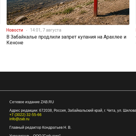
Новости
14:01, 7 августа
В Забайкалье продлили запрет купания на Арахлее и
Кеноне
Сетевое издание ZAB.RU
Адрес редакции:
672038
, Россия, Забайкальский край, г.
Чита
,
ул. Шилова
+7 (3022) 32-55-66
info@zab.ru
Главный редактор Кондратьев Н. В.
Учредитель - ООО "Событие"