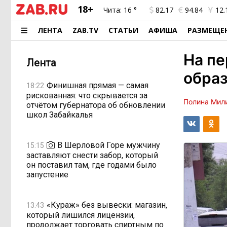
18+
Чита:
16 °
82.17
94.84
12.
ЛЕНТА
ZAB.TV
СТАТЬИ
АФИША
РАЗМЕЩЕ
На пе
Лента
образ
Финишная прямая — самая
18:22
рискованная: что скрывается за
Полина Мил
отчётом губернатора об обновлении
школ Забайкалья
В Шерловой Горе мужчину
15:15
заставляют снести забор, который
он поставил там, где годами было
запустение
«Кураж» без вывески: магазин,
13:43
который лишился лицензии,
продолжает торговать спиртным по