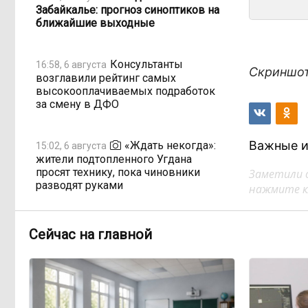
Забайкалье: прогноз синоптиков на
ближайшие выходные
Консультанты
16:58, 6 августа
Скриншот
возглавили рейтинг самых
высокооплачиваемых подработок
за смену в ДФО
Важные и
«Ждать некогда»:
15:02, 6 августа
жители подтопленного Угдана
просят технику, пока чиновники
Заметили 
разводят руками
нажмите кл
Правительство РФ
13:44, 6 августа
Сейчас на главной
легализует топливо стандарта
«Евро-2»
Власти: Забайкалье
12:33, 6 августа