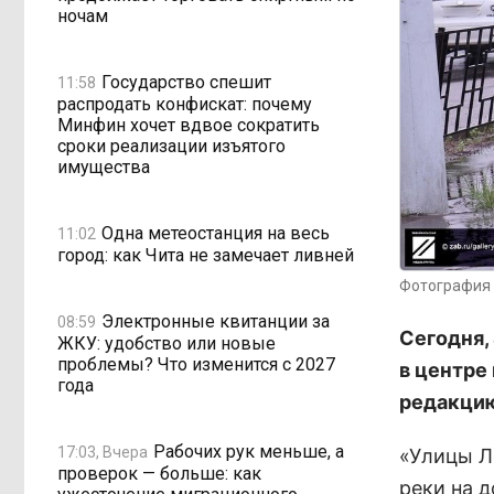
ночам
Государство спешит
11:58
распродать конфискат: почему
Минфин хочет вдвое сократить
сроки реализации изъятого
имущества
Одна метеостанция на весь
11:02
город: как Чита не замечает ливней
Фотография 
Электронные квитанции за
08:59
Сегодня,
ЖКУ: удобство или новые
проблемы? Что изменится с 2027
в центре
года
редакцию
Рабочих рук меньше, а
17:03, Вчера
«Улицы Л
проверок — больше: как
реки на 