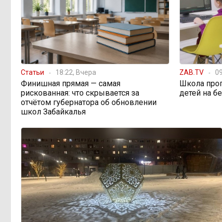
переживает туристический бум
«В большинстве
11:05, 6 августа
регионов индексация прошла с 1
января»: почему Забайкалье
задержало повышение зарплат
бюджетникам
Статьи
18:22, Вчера
ZAB.TV
09
Финишная прямая — самая
Школа про
рискованная: что скрывается за
детей на б
В Каларском
10:16, 6 августа
отчётом губернатора об обновлении
округе подрядчик и чиновник
школ Забайкалья
попали под уголовные дела
598 миллионов
08:38, 6 августа
улетели в Омск: как Забайкалье
провалило «Чистый воздух»
Депутат Госдумы
08:15, 6 августа
объяснил «неполноценность»
женщин библейским сюжетом