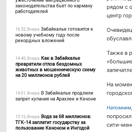
ужесточение миграционного
законодательства бьёт по карману
рядом с 
работодателей
центр гор
Забайкалье готовится к
16:32, Вчера
Очевидец 
новому учебному году после
обуславл
рекордных вложений
Также в 
Как в Забайкалье
14:40, Вчера
«большие
превратили отлов бездомных
животных в мошенническую схему
запечатле
на 20 миллионов рублей
На момен
городско
В Забайкалье продлили
14:01, Вчера
запрет купания на Арахлее и Кеноне
Напомним
попросил
Вода за 68 миллионов:
13:15, Вчера
ТГК-14 заплатит государству за
сити-мен
пользование Кеноном и Ингодой