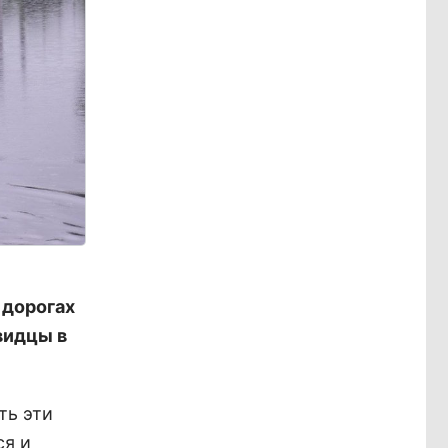
 дорогах
видцы в
ть эти
ся и