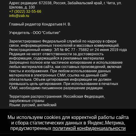
Адрес редакции:
672038
, Россия, Забайкальский край, г.
Чита
,
ул.
Шилова, д. 100
+7 (3022) 32-55-66
info@zab.ru
Главный редактор Кондратьев Н. В.
Учредитель - ООО "Событие"
Зарегистрировано Федеральной службой по надзору в сфере
связи, информационных технологий и массовых коммуникаций.
Регистрационный номер: ЭЛ № ФС 77 - 75882 от 24 июня 2019 года
Редакция не несет ответственности за достоверность
информации, содержащейся в рекламных материалах
Запрещено полное или частичное копирование и использование
любых материалов сайта, как составных произведений, включая
тексты и изображения. При любом использовании данных
материалов в электронных СМИ, ссылка на данный сайт
обязательна. Объем цитирования информации не должен
превышать цель цитирования. При использовании в печатных
СМИ, необходимо письменное разрешение редакции.
Территория распространения: Российская Федерация,
зарубежные страны
Языки: русский, английский
Политика в отношении обработки персональных данных
Мы используем cookies для корректной работы сайта
© 2007 - 2026
Портал Читы и Забайкальского края
и сбора статистических данных в Яндекс.Метрика,
предусмотренных
политикой конфиденциальности