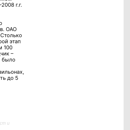
2008 г.г.
ю
в. ОАО
 Столько
рой этап
м 100
чик –
м было
вильонах,
ть до 5
ст и