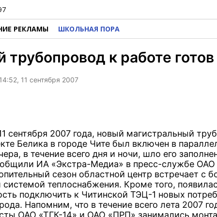
97
НИЕ РЕКЛАМЫ
ШКОЛЬНАЯ ПОРА
 трубопровод к работе готов
14:52, 11 сентября 2007
 11 сентября 2007 года, новый магистральный тру
екте Белика в городе Чите был включен в паралл
чера, в течение всего дня и ночи, шло его заполне
ообщили ИА «Экстра-Медиа» в пресс-службе ОАО 
опительный сезон областной центр встречает с б
 системой теплоснабжения. Кроме того, появила
сть подключить к Читинской ТЭЦ-1 новых потреб
рода. Напомним, что в течение всего лета 2007 го
сты ОАО «ТГК-14» и ОАО «ПРП» занимались монт