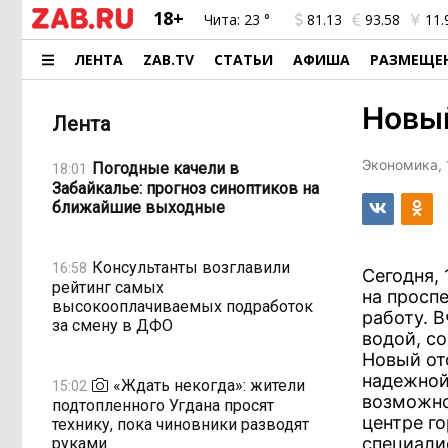
18+
Чита:
23 °
81.13
93.58
11.
ЛЕНТА
ZAB.TV
СТАТЬИ
АФИША
РАЗМЕЩЕ
Новый
Лента
Экономика, 
Погодные качели в
18:01
Забайкалье: прогноз синоптиков на
ближайшие выходные
Консультанты возглавили
16:58
Сегодня,
рейтинг самых
на просп
высокооплачиваемых подработок
работу. В
за смену в ДФО
водой, с
Новый от
надежной
«Ждать некогда»: жители
15:02
возможно
подтопленного Угдана просят
центре го
технику, пока чиновники разводят
специали
руками