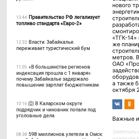
нового тр
энергети
Правительство РФ легализует
13:44
строител
топливо стандарта «Евро-2»
разработ
смонтиро
«ТГК-14»
Власти: Забайкалье
12:33
же плани
переживает туристический бум
строител
метров. 
ОАО «Про
«В большинстве регионов
11:05
задейств
индексация прошла с 1 января»:
оборудов
почему Забайкалье задержало
а также 
повышение зарплат бюджетникам
октября 2
В Каларском округе
10:16
подрядчик и чиновник попали под
уголовные дела
Важные и
Заметили 
598 миллионов улетели в Омск:
08:38
нажмите кл