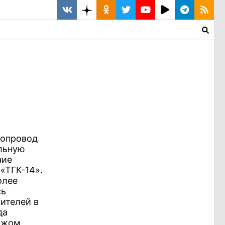
бопровод
ельную
ние
«ТГК-14».
олее
сь
ителей в
да
ажом