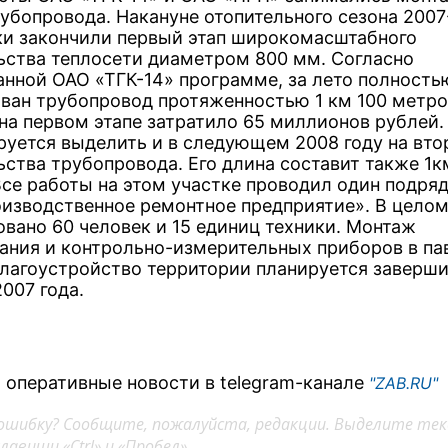
убопровода. Накануне отопительного сезона 2007-
ки закончили первый этап широкомасштабного
ьства теплосети диаметром 800 мм. Согласно
анной ОАО «ТГК-14» программе, за лето полность
ван трубопровод протяженностью 1 км 100 метро
 на первом этапе затратило 65 миллионов рублей.
руется выделить и в следующем 2008 году на вто
ьства трубопровода. Его длина составит также 1к
Все работы на этом участке проводил один подряд
изводственное ремонтное предприятие». В цело
овано 60 человек и 15 единиц техники. Монтаж
ания и контрольно-измерительных приборов в па
благоустройство территории планируется заверши
007 года.
 оперативные новости в telegram-канале
"ZAB.RU"
ошибку? Сообщите, пожалуйста, редакции. Выделите тек
авиши «Ctrl» и «Пробел»