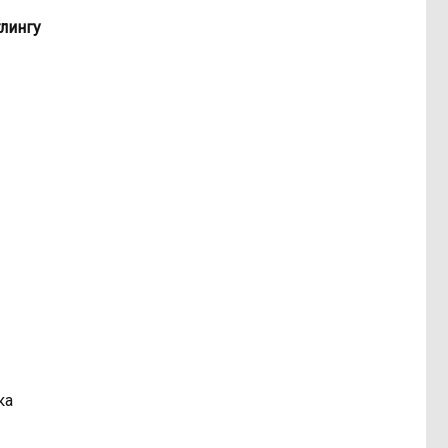
лингу
ка