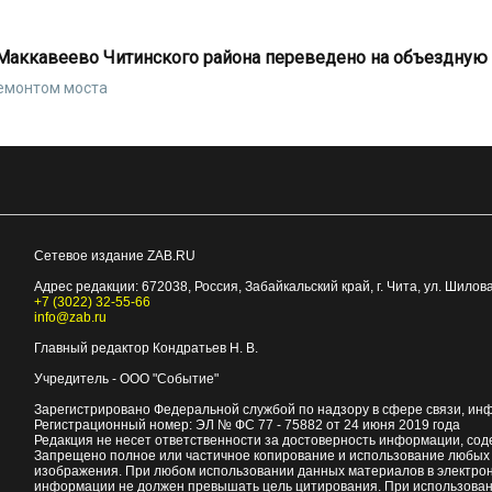
 Маккавеево Читинского района переведено на объездную
ремонтом моста
Сетевое издание ZAB.RU
Адрес редакции:
672038
, Россия, Забайкальский край, г.
Чита
,
ул. Шилова
+7 (3022) 32-55-66
info@zab.ru
Главный редактор Кондратьев Н. В.
Учредитель - ООО "Событие"
Зарегистрировано Федеральной службой по надзору в сфере связи, ин
Регистрационный номер: ЭЛ № ФС 77 - 75882 от 24 июня 2019 года
Редакция не несет ответственности за достоверность информации, со
Запрещено полное или частичное копирование и использование любых м
изображения. При любом использовании данных материалов в электро
информации не должен превышать цель цитирования. При использован