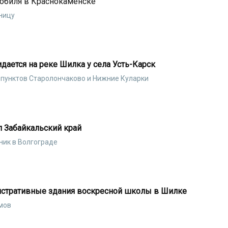
мобиля в Краснокаменске
ницу
ается на реке Шилка у села Усть-Карск
пунктов Старолончаково и Нижние Куларки
л Забайкальский край
ик в Волгограде
истративные здания воскресной школы в Шилке
амов