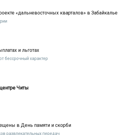
роекте «дальневосточных кварталов» в Забайкалье
ории
ыплатах и льготах
т бессрочный характер
центре Читы
ещены в День памяти и скорби
ков развлекательных передач