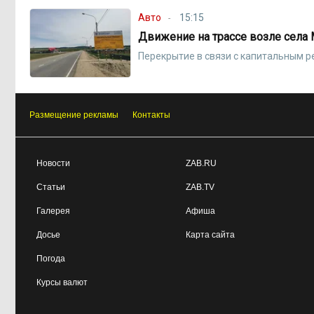
Авто
15:15
Движение на трассе возле села
Перекрытие в связи с капитальным 
Размещение рекламы
Контакты
Новости
ZAB.RU
Статьи
ZAB.TV
Галерея
Афиша
Досье
Карта сайта
Погода
Курсы валют