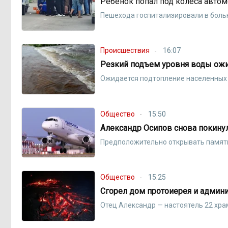
Ребёнок попал под колёса авто
Пешехода госпитализировали в боль
Происшествия
16:07
Резкий подъем уровня воды ожид
Ожидается подтопление населенных 
Общество
15:50
Александр Осипов снова покину
Предположительно открывать памятн
Общество
15:25
Сгорел дом протоиерея и админ
Отец Александр — настоятель 22 хр