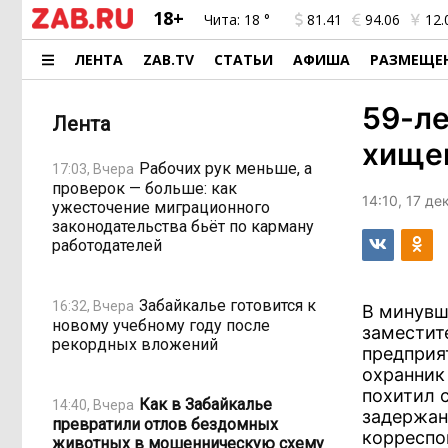
18+
Чита:
18 °
81.41
94.06
12.
ЛЕНТА
ZAB.TV
СТАТЬИ
АФИША
РАЗМЕЩЕ
59-ле
Лента
хище
Рабочих рук меньше, а
17:03, Вчера
проверок — больше: как
14:10, 17 д
ужесточение миграционного
законодательства бьёт по карману
работодателей
Забайкалье готовится к
16:32, Вчера
В минувш
новому учебному году после
заместит
рекордных вложений
предприят
охранник 
похитил 
Как в Забайкалье
14:40, Вчера
задержан
превратили отлов бездомных
корреспо
животных в мошенническую схему