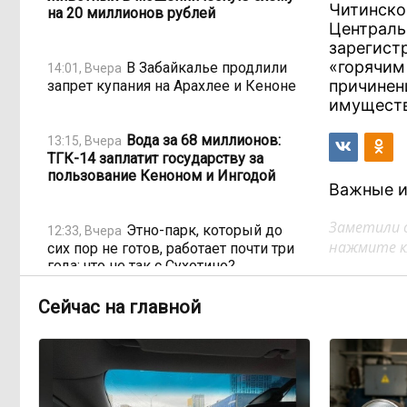
Читинско
на 20 миллионов рублей
Централь
зарегист
«горячим
В Забайкалье продлили
14:01, Вчера
причинен
запрет купания на Арахлее и Кеноне
имуществ
Вода за 68 миллионов:
13:15, Вчера
ТГК-14 заплатит государству за
пользование Кеноном и Ингодой
Важные и
Заметили 
Этно-парк, который до
12:33, Вчера
нажмите кл
сих пор не готов, работает почти три
года: что не так с Сухотино?
Сейчас на главной
От 35 до 60 процентов за
11:02, Вчера
две недели: как Забайкалье
готовится к зиме