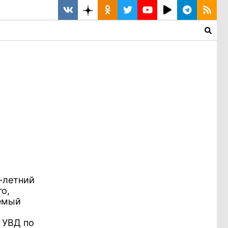
9-летний
о,
аемый
 УВД по