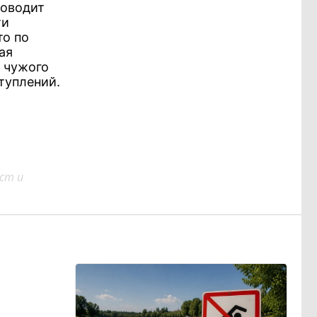
роводит
ти
то по
ая
ж чужого
туплений.
ст и