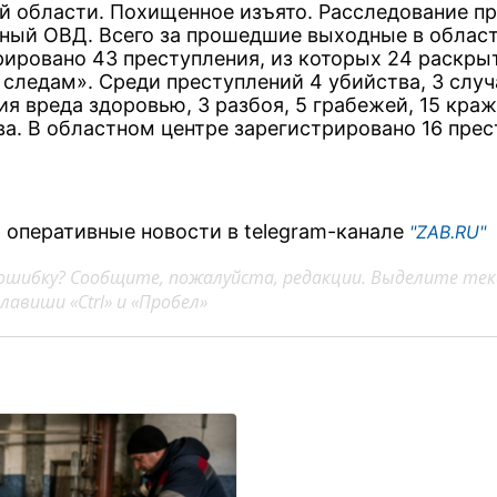
й области. Похищенное изъято. Расследование п
ный ОВД. Всего за прошедшие выходные в облас
рировано 43 преступления, из которых 24 раскры
 следам». Среди преступлений 4 убийства, 3 случ
ия вреда здоровью, 3 разбоя, 5 грабежей, 15 кра
а. В областном центре зарегистрировано 16 прес
 оперативные новости в telegram-канале
"ZAB.RU"
ошибку? Сообщите, пожалуйста, редакции. Выделите тек
авиши «Ctrl» и «Пробел»