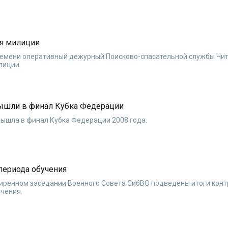
ся милиции
 времени оперативный дежурный Поисково-спасательной службы Чи
лиции.
вышли в финал Кубка Федерации
вышла в финал Кубка Федерации 2008 года.
периода обучения
ширенном заседании Военного Совета СибВО подведены итоги кон
учения.