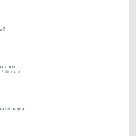
ный
бытовых
. Работало
ти Геннадия