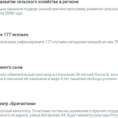
развитие сельского хозяйства в регионе
ын накануне подверг резкой критике программу развития сельско
ла 2008 года.
е 177 человек
ком крае зафиксировано 177 случаев нападения клещей, из них 79 
много сына
ынес обвинительный приговор в отношении 34-летней Ольги Ш. за 
 и назначил ей наказание в виде 4 лет лишения свободы условно 
еатр «Бригантина»
крупный кинотеатр. Почетным гостем на церемонии открытия госуд
ного по адресу: улица Ангарская, 44, будет министр культуры Рос