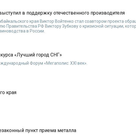
 выступил в поддержку отечественного производителя
абайкальского края Виктор Войтенко стал соавтором проекта обр
ю Правительства РФ Виктору Зубкову о кризисной ситуации, кото
виноводства в России.
нкурса «Лучший город СНГ»
еждународный Форум «Мегаполис: XXI век».
го края
незаконный пункт приема металла