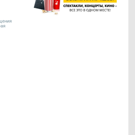
ащения
рая