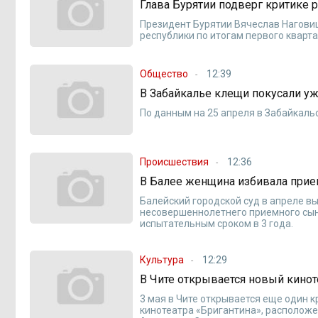
Глава Бурятии подверг критике 
Президент Бурятии Вячеслав Наговиц
республики по итогам первого кварта
Общество
12:39
В Забайкалье клещи покусали уж
По данным на 25 апреля в Забайкальс
Происшествия
12:36
В Балее женщина избивала прие
Балейский городской суд в апреле в
несовершеннолетнего приемного сына
испытательным сроком в 3 года.
Культура
12:29
В Чите открывается новый кинот
3 мая в Чите открывается еще один 
кинотеатра «Бригантина», расположен