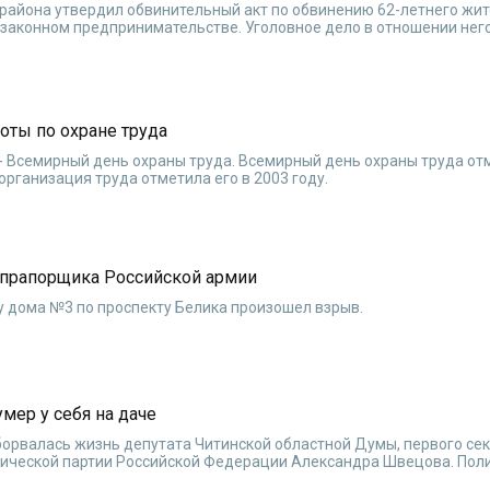
района утвердил обвинительный акт по обвинению 62-летнего жит
езаконном предпринимательстве. Уголовное дело в отношении нег
оты по охране труда
 - Всемирный день охраны труда. Всемирный день охраны труда от
ганизация труда отметила его в 2003 году.
 прапорщика Российской армии
у дома №3 по проспекту Белика произошел взрыв.
мер у себя на даче
 оборвалась жизнь депутата Читинской областной Думы, первого се
ической партии Российской Федерации Александра Швецова. Пол