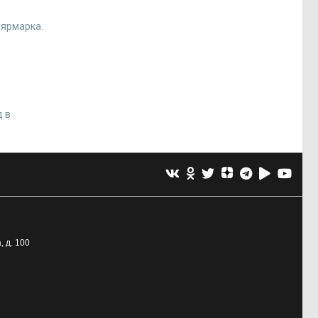
 ярмарка.
д в
, д. 100