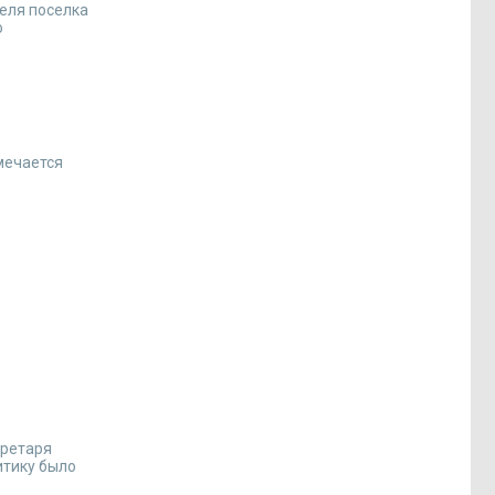
еля поселка
о
мечается
кретаря
итику было