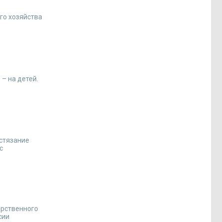
го хозяйства
– на детей.
истязание
с
арственного
сии