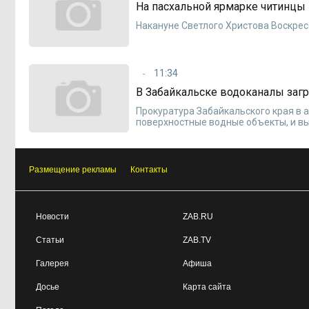
На пасхальной ярмарке читинцы 
Накануне Светлого Христова Воскрес
11:34
В Забайкальске водоканалы заг
Прокуратура Забайкальского края в 
поверхностные водные объекты, и в
Размещение рекламы
Контакты
Новости
ZAB.RU
Статьи
ZAB.TV
Галерея
Афиша
Досье
Карта сайта