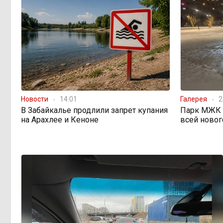
«В большинстве
11:05, Вчера
регионов индексация прошла с 1
января»: почему Забайкалье
задержало повышение зарплат
бюджетникам
В Каларском округе
10:16, Вчера
подрядчик и чиновник попали под
Новости
14:01
Галерея
2
уголовные дела
В Забайкалье продлили запрет купания
Парк МЖК в
на Арахлее и Кеноне
всей новог
598 миллионов улетели в
08:38, Вчера
Омск: как Забайкалье провалило
«Чистый воздух»
Депутат Госдумы
08:15, Вчера
объяснил «неполноценность»
женщин библейским сюжетом