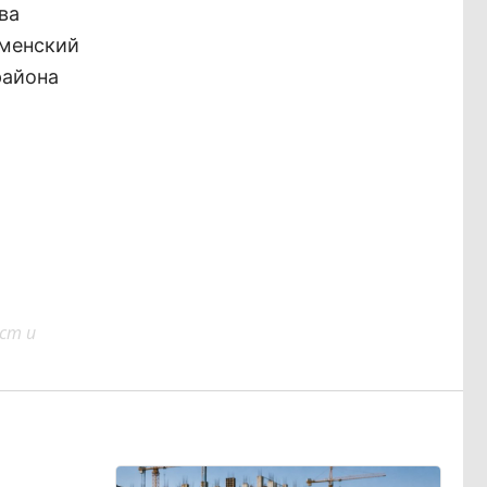
ва
аменский
района
ст и