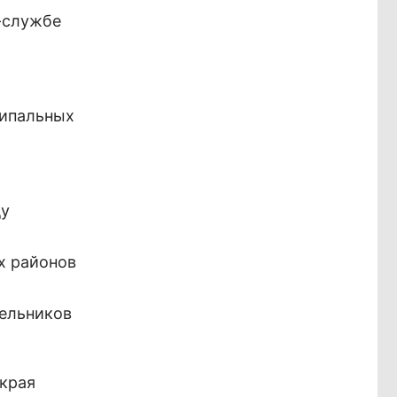
-службе
ципальных
ду
х районов
ельников
 края