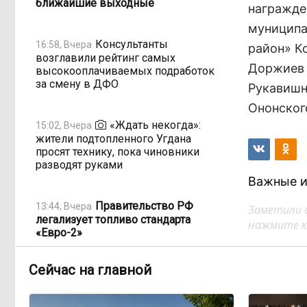
ближайшие выходные
награжде
муниципа
Консультанты
16:58, Вчера
район» К
возглавили рейтинг самых
Доржиев 
высокооплачиваемых подработок
за смену в ДФО
Рукавишн
Ононског
«Ждать некогда»:
15:02, Вчера
жители подтопленного Угдана
просят технику, пока чиновники
разводят руками
Важные и
Правительство РФ
13:44, Вчера
Заметили 
легализует топливо стандарта
нажмите кл
«Евро-2»
Сейчас на главной
Власти: Забайкалье
12:33, Вчера
переживает туристический бум