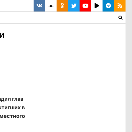
и
дил глав
стигших в
 местного