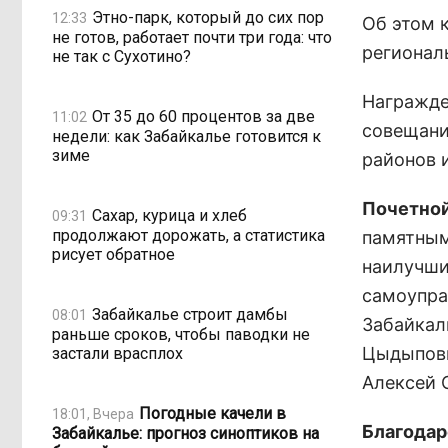
Этно-парк, который до сих пор
12:33
Об этом 
не готов, работает почти три года: что
регионал
не так с Сухотино?
Награжде
От 35 до 60 процентов за две
11:02
совещани
недели: как Забайкалье готовится к
зиме
районов и
Почетной
Сахар, курица и хлеб
09:31
продолжают дорожать, а статистика
памятным
рисует обратное
наилучши
самоупра
Забайкалье строит дамбы
08:01
Забайкал
раньше сроков, чтобы паводки не
Цыдыпови
застали врасплох
Алексей 
Погодные качели в
18:01, Вчера
Благода
Забайкалье: прогноз синоптиков на