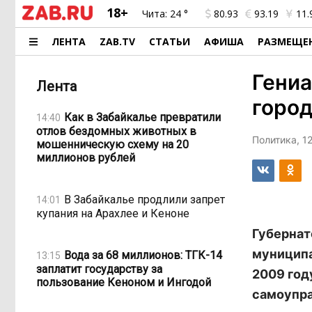
18+
Чита:
24 °
80.93
93.19
11.
ЛЕНТА
ZAB.TV
СТАТЬИ
АФИША
РАЗМЕЩЕ
Гениа
Лента
город
Как в Забайкалье превратили
14:40
отлов бездомных животных в
Политика, 1
мошенническую схему на 20
миллионов рублей
В Забайкалье продлили запрет
14:01
купания на Арахлее и Кеноне
Губернат
муниципа
Вода за 68 миллионов: ТГК-14
13:15
заплатит государству за
2009 год
пользование Кеноном и Ингодой
самоупра