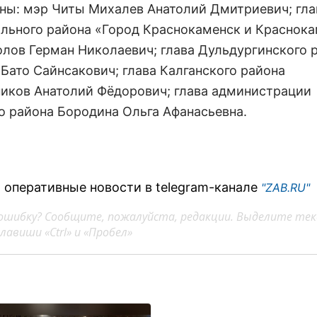
ны: мэр Читы Михалев Анатолий Дмитриевич; гла
льного района «Город Краснокаменск и Краснок
олов Герман Николаевич; глава Дульдургинского 
Бато Сайнсакович; глава Калганского района
иков Анатолий Фёдорович; глава администрации
о района Бородина Ольга Афанасьевна.
 оперативные новости в telegram-канале
"ZAB.RU"
ошибку? Сообщите, пожалуйста, редакции. Выделите тек
авиши «Ctrl» и «Пробел»