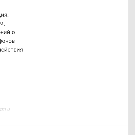
ия.
м,
ний о
ефонов
действия
ст и