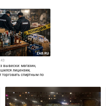
:43
з вывески: магазин,
шился лицензии,
 торговать спиртным по