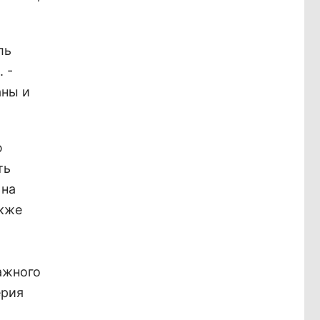
ль
 -
аны и
ю
ть
 на
акже
ажного
ерия