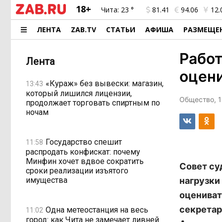
18+
Чита:
23 °
81.41
94.06
12.
ЛЕНТА
ZAB.TV
СТАТЬИ
АФИША
РАЗМЕЩЕ
Работ
Лента
оцени
«Кураж» без вывески: магазин,
13:43
который лишился лицензии,
Общество, 1
продолжает торговать спиртным по
ночам
Государство спешит
11:58
распродать конфискат: почему
Минфин хочет вдвое сократить
Совет су
сроки реализации изъятого
имущества
нагрузки
оцениват
секретар
Одна метеостанция на весь
11:02
город: как Чита не замечает ливней