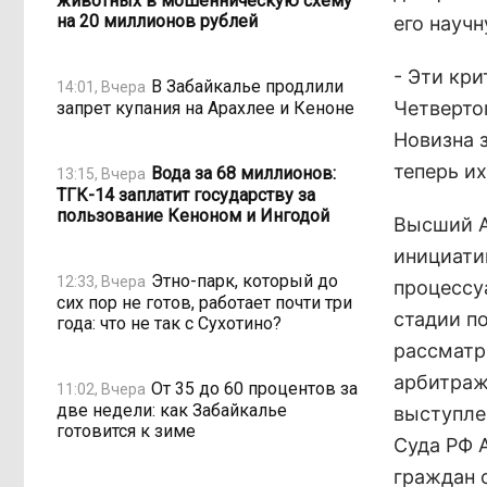
животных в мошенническую схему
на 20 миллионов рублей
его науч
- Эти кри
В Забайкалье продлили
14:01, Вчера
Четверто
запрет купания на Арахлее и Кеноне
Новизна 
теперь и
Вода за 68 миллионов:
13:15, Вчера
ТГК-14 заплатит государству за
пользование Кеноном и Ингодой
Высший А
инициатив
Этно-парк, который до
12:33, Вчера
процессу
сих пор не готов, работает почти три
стадии п
года: что не так с Сухотино?
рассматр
арбитраж
От 35 до 60 процентов за
11:02, Вчера
две недели: как Забайкалье
выступле
готовится к зиме
Суда РФ 
граждан 