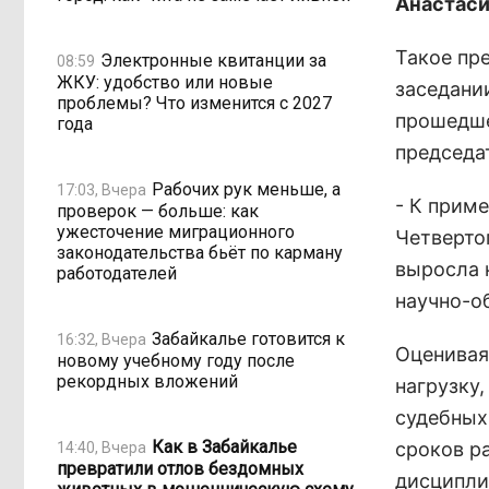
Анастаси
Такое пр
Электронные квитанции за
08:59
ЖКУ: удобство или новые
заседани
проблемы? Что изменится с 2027
прошедше
года
председа
Рабочих рук меньше, а
17:03, Вчера
- К приме
проверок — больше: как
ужесточение миграционного
Четверто
законодательства бьёт по карману
выросла 
работодателей
научно-о
Забайкалье готовится к
16:32, Вчера
Оценивая
новому учебному году после
рекордных вложений
нагрузку
судебных
Как в Забайкалье
сроков р
14:40, Вчера
превратили отлов бездомных
дисципли