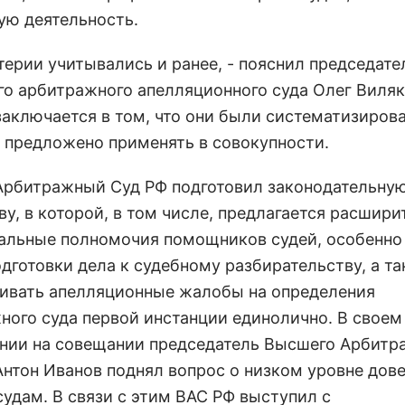
ную деятельность.
терии учитывались и ранее, - пояснил председате
го арбитражного апелляционного суда Олег Виляк.
заключается в том, что они были систематизиров
х предложено применять в совокупности.
рбитражный Суд РФ подготовил законодательну
у, в которой, в том числе, предлагается расшири
альные полномочия помощников судей, особенно
одготовки дела к судебному разбирательству, а т
ивать апелляционные жалобы на определения
ного суда первой инстанции единолично. В своем
нии на совещании председатель Высшего Арбитр
Антон Иванов поднял вопрос о низком уровне дов
судам. В связи с этим ВАС РФ выступил с