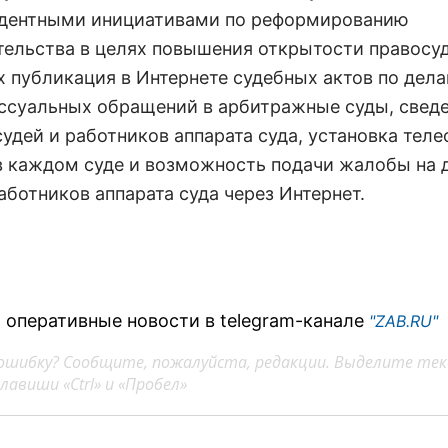
дентными инициативами по реформированию
тельства в целях повышения открытости правосуд
х публикация в Интернете судебных актов по дела
ссуальных обращений в арбитражные суды, сведе
судей и работников аппарата суда, установка тел
в каждом суде и возможность подачи жалобы на 
аботников аппарата суда через Интернет.
 оперативные новости в telegram-канале
"ZAB.RU"
ошибку? Сообщите, пожалуйста, редакции. Выделите тек
авиши «Ctrl» и «Пробел»