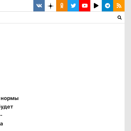
е нормы
будет
-
а