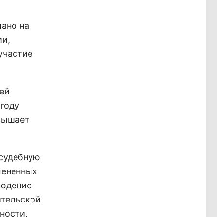
лано на
ии,
участие
дей
 году
евышает
 судебную
мененных
людение
ительской
ности,