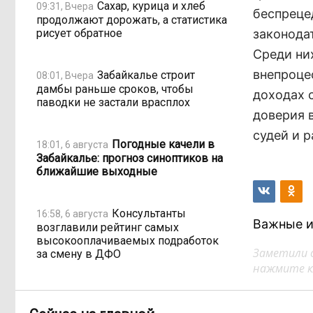
Сахар, курица и хлеб
09:31, Вчера
беспреце
продолжают дорожать, а статистика
рисует обратное
законода
Среди ни
внепроце
Забайкалье строит
08:01, Вчера
дамбы раньше сроков, чтобы
доходах 
паводки не застали врасплох
доверия 
судей и р
Погодные качели в
18:01, 6 августа
Забайкалье: прогноз синоптиков на
ближайшие выходные
Консультанты
16:58, 6 августа
Важные и
возглавили рейтинг самых
высокооплачиваемых подработок
Заметили 
за смену в ДФО
нажмите кл
«Ждать некогда»:
15:02, 6 августа
жители подтопленного Угдана