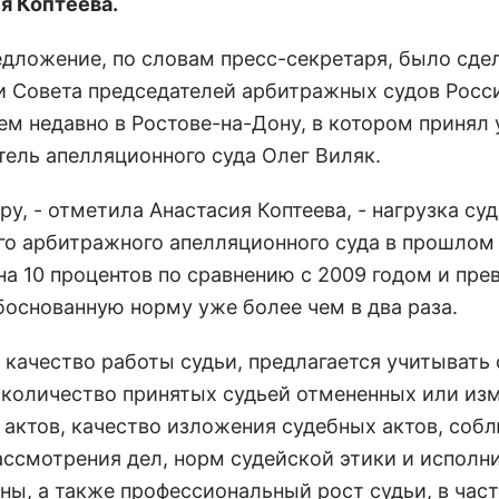
я Коптеева.
едложение, по словам пресс-секретаря, было сде
и Совета председателей арбитражных судов Росс
м недавно в Ростове-на-Дону, в котором принял 
тель апелляционного суда Олег Виляк.
ру, - отметила Анастасия Коптеева, - нагрузка су
го арбитражного апелляционного суда в прошлом
на 10 процентов по сравнению с 2009 годом и пр
боснованную норму уже более чем в два раза.
 качество работы судьи, предлагается учитывать
, количество принятых судьей отмененных или из
 актов, качество изложения судебных актов, соб
ассмотрения дел, норм судейской этики и исполн
ны, а также профессиональный рост судьи, в част