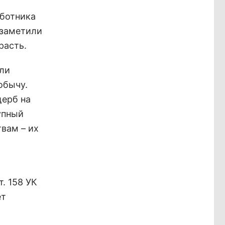
аботника
 заметили
расть.
али
обычу.
щерб на
упный
вам – их
. 158 УК
ет