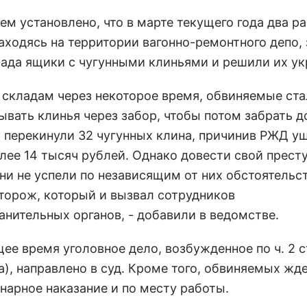
ем установлено, что в марте текущего года два р
аходясь на территории вагонно-ремонтного депо,
лада ящики с чугунными клиньями и решили их ук
к складам через некоторое время, обвиняемые ст
ывать клинья через забор, чтобы потом забрать д
и перекинули 32 чугунных клина, причинив РЖД у
лее 14 тысяч рублей. Однако довести свой прест
ни не успели по независящим от них обстоятельст
сторож, который и вызвал сотрудников
анительных органов, - добавили в ведомстве.
ее время уголовное дело, возбужденное по ч. 2 ст
а), направлено в суд. Кроме того, обвиняемых жд
нарное наказание и по месту работы.