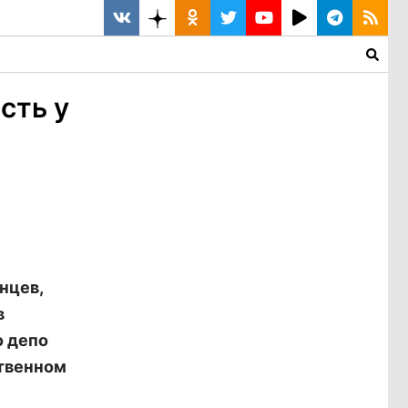
сть у
нцев,
в
о депо
твенном