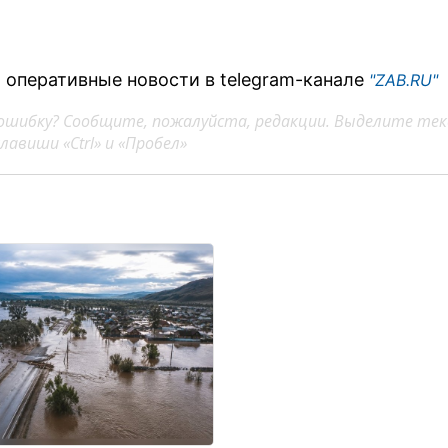
 оперативные новости в telegram-канале
"ZAB.RU"
ошибку? Сообщите, пожалуйста, редакции. Выделите тек
авиши «Ctrl» и «Пробел»