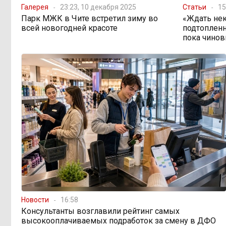
Галерея
23:23, 10 декабря 2025
Статьи
15
Парк МЖК в Чите встретил зиму во
«Ждать нек
По волнам Арахлея: на
16:00, Вчера
всей новогодней красоте
подтопленн
любимом озере забайкальцев
пока чинов
улучшили LTE-сеть
Путин подписал закон,
12:33, Вчера
вдвое расширяющий основания для
выдворения мигрантов
Читинская
12:32, Вчера
администрация хочет
отремонтировать кабинет за 6,8
миллиона: что скрывает смета?
«Нефтемаркет» отвечает:
11:47, Вчера
региональные власти неточно
Новости
16:58
изложили ситуацию с топливным
Консультанты возглавили рейтинг самых
кризисом
высокооплачиваемых подработок за смену в ДФО