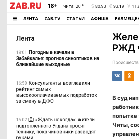
18+
Чита:
20 °
80.93
93.19
11.
ЛЕНТА
ZAB.TV
СТАТЬИ
АФИША
РАЗМЕЩЕ
Желе
Лента
РЖД 
Погодные качели в
18:01
Забайкалье: прогноз синоптиков на
Происшестви
ближайшие выходные
Консультанты возглавили
16:58
рейтинг самых
высокооплачиваемых подработок
В суд на
за смену в ДФО
работник
попытке 
«Ждать некогда»: жители
15:02
Читы, со
подтопленного Угдана просят
технику, пока чиновники разводят
управлен
руками