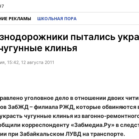
97
НИЕ РЕКЛАМЫ
ШКОЛЬНАЯ ПОРА
знодорожники пытались укра
чугунные клинья
я, 15:42, 12 августа 2011
правлено уголовное дело в отношении двоих чити
ов ЗабЖД – филиала РЖД, которые обвиняются 
украсть чугунные клинья из вагонно-ремонтног
общили корреспонденту «Забмедиа.Ру» в следс
ии при Забайкальском ЛУВД на транспорте.