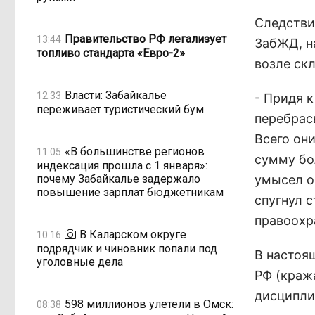
Следстви
Правительство РФ легализует
13:44
ЗабЖД, н
топливо стандарта «Евро-2»
возле ск
Власти: Забайкалье
12:33
- Придя 
переживает туристический бум
перебрас
Всего он
«В большинстве регионов
11:05
сумму бо
индексация прошла с 1 января»:
почему Забайкалье задержало
умысел о
повышение зарплат бюджетникам
спугнул 
правоохр
В Каларском округе
10:16
подрядчик и чиновник попали под
В настоящ
уголовные дела
РФ (краж
дисципли
598 миллионов улетели в Омск:
08:38