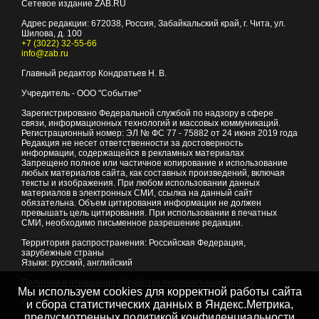
Сетевое издание ZAB.RU
Адрес редакции:
672038
, Россия, Забайкальский край, г.
Чита
,
ул.
Шилова, д. 100
+7 (3022) 32-55-66
info@zab.ru
Главный редактор Кондратьев Н. В.
Учредитель - ООО "Событие"
Зарегистрировано Федеральной службой по надзору в сфере
связи, информационных технологий и массовых коммуникаций.
Регистрационный номер: ЭЛ № ФС 77 - 75882 от 24 июня 2019 года
Редакция не несет ответственности за достоверность
информации, содержащейся в рекламных материалах
Запрещено полное или частичное копирование и использование
любых материалов сайта, как составных произведений, включая
тексты и изображения. При любом использовании данных
материалов в электронных СМИ, ссылка на данный сайт
обязательна. Объем цитирования информации не должен
превышать цель цитирования. При использовании в печатных
СМИ, необходимо письменное разрешение редакции.
Территория распространения: Российская Федерация,
зарубежные страны
Языки: русский, английский
Политика в отношении обработки персональных данных
Мы используем cookies для корректной работы сайта
© 2007 - 2026
Портал Читы и Забайкальского края
и сбора статистических данных в Яндекс.Метрика,
предусмотренных
политикой конфиденциальности