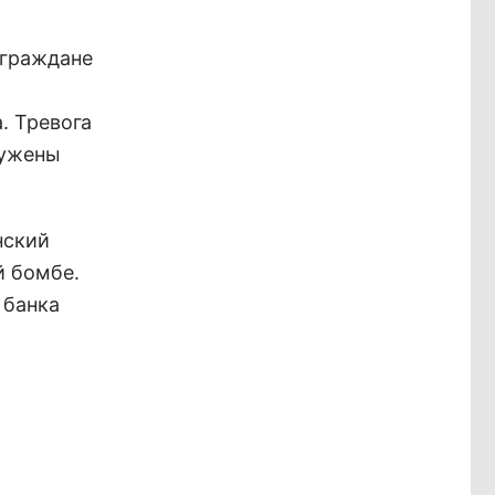
 граждане
. Тревога
ружены
нский
й бомбе.
 банка