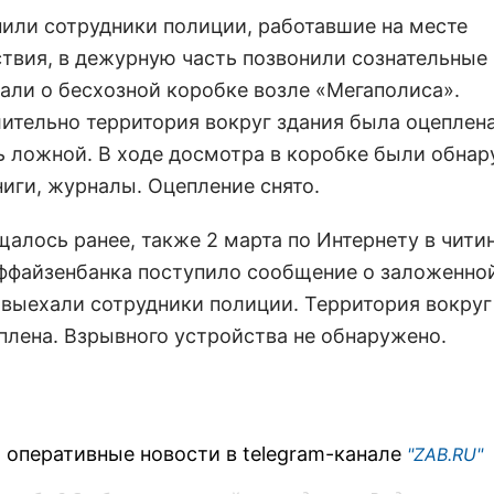
нили сотрудники полиции, работавшие на месте
твия, в дежурную часть позвонили сознательные
зали о бесхозной коробке возле «Мегаполиса».
ительно территория вокруг здания была оцеплена
ь ложной. В ходе досмотра в коробке были обна
ниги, журналы. Оцепление снято.
щалось ранее, также 2 марта по Интернету в чити
ффайзенбанка поступило сообщение о заложенно
 выехали сотрудники полиции. Территория вокруг
плена. Взрывного устройства не обнаружено.
 оперативные новости в telegram-канале
"ZAB.RU"