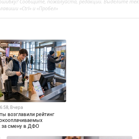
ошибку? Сообщите, пожалуйста, редакции. Выделите тек
авиши «Ctrl» и «Пробел»
6:58, Вчера
ты возглавили рейтинг
окооплачиваемых
 за смену в ДФО