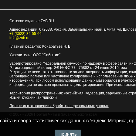
Сетевое издание ZAB.RU
Адрес редакции:
672038
, Россия, Забайкальский край, г.
Чита
,
ул. Шилова
+7 (3022) 32-55-66
info@zab.ru
Главный редактор Кондратьев Н. В.
Учредитель - ООО "Событие"
Зарегистрировано Федеральной службой по надзору в сфере связи, ин
Регистрационный номер: ЭЛ № ФС 77 - 75882 от 24 июня 2019 года
Редакция не несет ответственности за достоверность информации, со
Запрещено полное или частичное копирование и использование любых м
изображения. При любом использовании данных материалов в электро
информации не должен превышать цель цитирования. При использован
Территория распространения: Российская Федерация, зарубежные стр
Языки: русский, английский
Политика в отношении обработки персональных данных
© 2007 - 2026
Портал Читы и Забайкальского края
 сайта и сбора статистических данных в Яндекс.Метрика, 
Принять