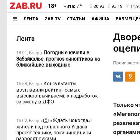
18+
Чита:
7 °
80.93
93.19
11.9
ЛЕНТА
ZAB.TV
СТАТЬИ
АФИША
РАЗМЕЩЕ
Двор
Лента
оцепи
Погодные качели в
18:01, Вчера
Забайкалье: прогноз синоптиков на
Происшестви
ближайшие выходные
Консультанты
16:58, Вчера
возглавили рейтинг самых
высокооплачиваемых подработок
за смену в ДФО
Только ч
«Мегапол
«Ждать некогда»:
15:02, Вчера
развлека
жители подтопленного Угдана
органами
просят технику, пока чиновники
разводят руками