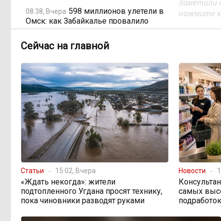
Заметили 
598 миллионов улетели в
08:38, Вчера
нажмите кл
Омск: как Забайкалье провалило
«Чистый воздух»
Сейчас на главной
Депутат Госдумы
08:15, Вчера
объяснил «неполноценность»
женщин библейским сюжетом
Прокуратура начала
08:10, Вчера
проверку из-за раскопок ТГК-14
Когда ждать денег?
19:02, 5 августа
Забайкалье — в списке регионов,
где бюджетники могут остаться без
Статьи
15:02, Вчера
Новости
1
выплат
«Ждать некогда»: жители
Консультан
подтопленного Угдана просят технику,
самых выс
пока чиновники разводят руками
подработок
«Их масштаб может
17:30, 5 августа
превысить весь наш опыт»: Осипов