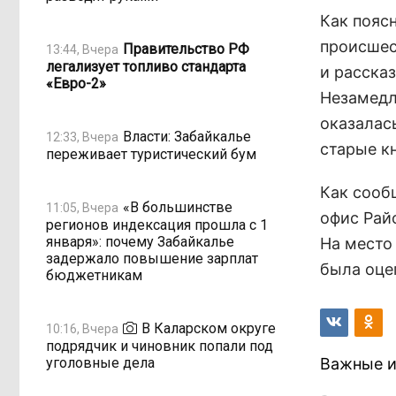
Как пояс
происшес
Правительство РФ
13:44, Вчера
легализует топливо стандарта
и расска
«Евро-2»
Незамедл
оказалас
Власти: Забайкалье
12:33, Вчера
старые к
переживает туристический бум
Как сооб
«В большинстве
11:05, Вчера
офис Рай
регионов индексация прошла с 1
января»: почему Забайкалье
На место
задержало повышение зарплат
была оце
бюджетникам
В Каларском округе
10:16, Вчера
подрядчик и чиновник попали под
уголовные дела
Важные и