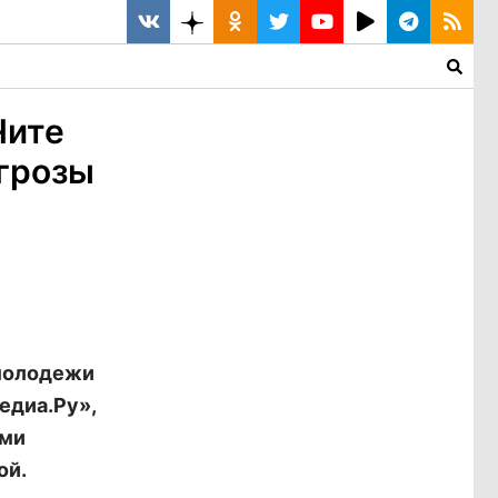
Чите
угрозы
 молодежи
едиа.Ру»,
ыми
ой.