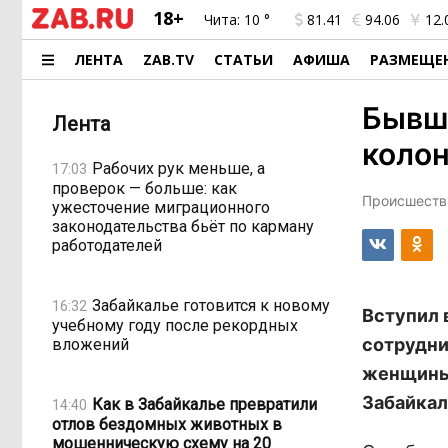
18+
Чита:
10 °
81.41
94.06
12.
ЛЕНТА
ZAB.TV
СТАТЬИ
АФИША
РАЗМЕЩЕ
Бывш
Лента
колон
Рабочих рук меньше, а
17:03
проверок — больше: как
Происшестви
ужесточение миграционного
законодательства бьёт по карману
работодателей
Забайкалье готовится к новому
16:32
Вступил 
учебному году после рекордных
сотрудни
вложений
женщины 
Забайкал
Как в Забайкалье превратили
14:40
отлов бездомных животных в
мошенническую схему на 20