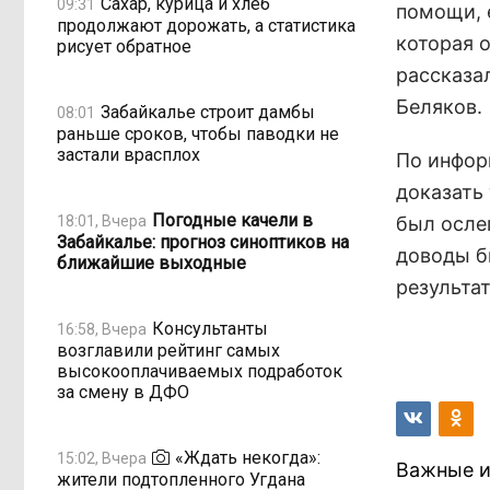
Сахар, курица и хлеб
09:31
помощи, 
продолжают дорожать, а статистика
которая 
рисует обратное
рассказа
Беляков.
Забайкалье строит дамбы
08:01
раньше сроков, чтобы паводки не
застали врасплох
По инфор
доказать
Погодные качели в
18:01, Вчера
был осле
Забайкалье: прогноз синоптиков на
доводы б
ближайшие выходные
результа
Консультанты
16:58, Вчера
возглавили рейтинг самых
высокооплачиваемых подработок
за смену в ДФО
«Ждать некогда»:
15:02, Вчера
Важные и
жители подтопленного Угдана