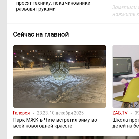
просят технику, пока чиновники
Заметили 
разводят руками
нажмите кл
Правительство РФ
13:44, Вчера
Сейчас на главной
легализует топливо стандарта
«Евро-2»
Власти: Забайкалье
12:33, Вчера
переживает туристический бум
«В большинстве
11:05, Вчера
регионов индексация прошла с 1
января»: почему Забайкалье
задержало повышение зарплат
бюджетникам
Галерея
23:23, 10 декабря 2025
ZAB.TV
09
Парк МЖК в Чите встретил зиму во
Школа про
В Каларском округе
всей новогодней красоте
детей на б
10:16, Вчера
подрядчик и чиновник попали под
уголовные дела