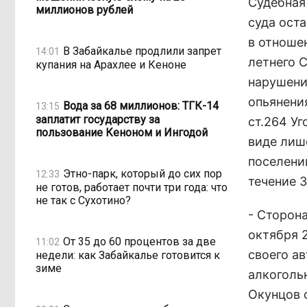
Судебная
миллионов рублей
суда ост
в отноше
В Забайкалье продлили запрет
14:01
летнего 
купания на Арахлее и Кеноне
нарушени
опьянени
Вода за 68 миллионов: ТГК-14
13:15
заплатит государству за
ст.264 Уг
пользование Кеноном и Ингодой
виде лиш
поселени
Этно-парк, который до сих пор
12:33
течение 3
не готов, работает почти три года: что
не так с Сухотино?
- Сторон
октября 2
От 35 до 60 процентов за две
11:02
своего а
недели: как Забайкалье готовится к
зиме
алкоголь
Окунцов 