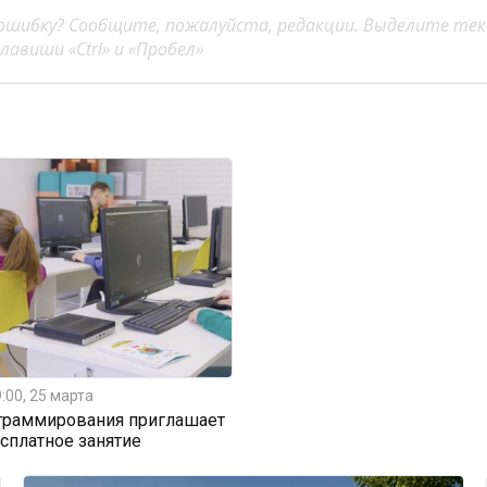
ошибку? Сообщите, пожалуйста, редакции. Выделите тек
авиши «Ctrl» и «Пробел»
:00, 25 марта
граммирования приглашает
есплатное занятие