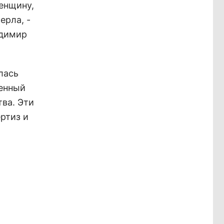
енщину,
ерла, -
адимир
лась
денный
тва. Эти
ртиз и