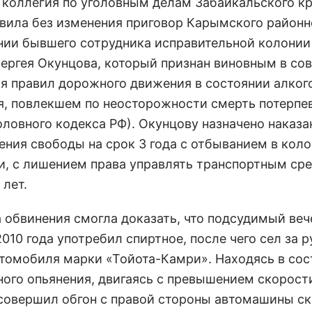
 коллегия по уголовным делам Забайкальского к
авила без изменения приговор Карымского районн
нии бывшего сотрудника исправительной колонии
Сергея Окунцова, который признан виновным в со
я правил дорожного движения в состоянии алког
я, повлекшем по неосторожности смерть потерпев
оловного кодекса РФ). Окунцову назначено наказа
ения свободы на срок 3 года с отбыванием в кол
и, с лишением права управлять транспортным ср
 лет.
а обвинения смогла доказать, что подсудимый ве
010 года употребил спиртное, после чего сел за р
втомобиля марки «Тойота-Камри». Находясь в сос
ного опьянения, двигаясь с превышением скорост
совершил обгон с правой стороны автомашины с