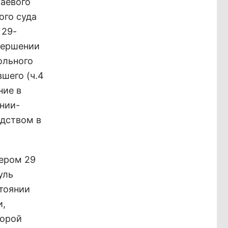
раевого
ого суда
 29-
вершении
ольного
шего (ч.4
ние в
онии-
едством в
чером 29
уль
тоянии
и,
корой