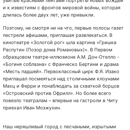
увитые красными лентами портреты новых вождей
и к известиям с фронтов мировой войны, которая
длилась более двух лет, уже привыкли.
Поэтому, не смотря ни на что, первые полосы газет
пестрели афишами, приглашая развлекаться. В
кинотеатре «Золотой рог» шла картина «Гришка
Распутин (Позор дома Романовых)». В Первом
образцовом театре-иллюзионе А.М. Дон-Отелло -
«Богиня соблазна» с Франческо Бертини и драма
«Месть падшей». Первоклассный цирк Ф.Я. Изако
приглашал посмеяться над столичными клоунами
Махц и Ферри и понаблюдать за схваткой борцов
«Островский против Офрилл». Но более всего
повезло театралам – впервые на гастроли в Читу
приехал Иван Мозжухин.
Наш неряшливый город с песчаными, изрытыми