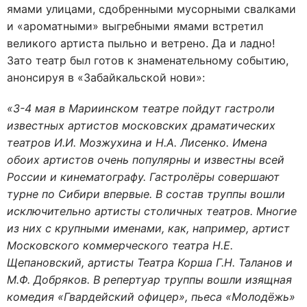
ямами улицами, сдобренными мусорными свалками
и «ароматными» выгребными ямами встретил
великого артиста пыльно и ветрено. Да и ладно!
Зато театр был готов к знаменательному событию,
анонсируя в «Забайкальской нови»:
«3-4 мая в Мариинском театре пойдут гастроли
известных артистов московских драматических
театров И.И. Мозжухина и Н.А. Лисенко. Имена
обоих артистов очень популярны и известны всей
России и кинематографу. Гастролёры совершают
турне по Сибири впервые. В состав труппы вошли
исключительно артисты столичных театров. Многие
из них с крупными именами, как, например, артист
Московского коммерческого театра Н.Е.
Щепановский, артисты Театра Корша Г.Н. Таланов и
М.Ф. Добряков. В репертуар труппы вошли изящная
комедия «Гвардейский офицер», пьеса «Молодёжь»