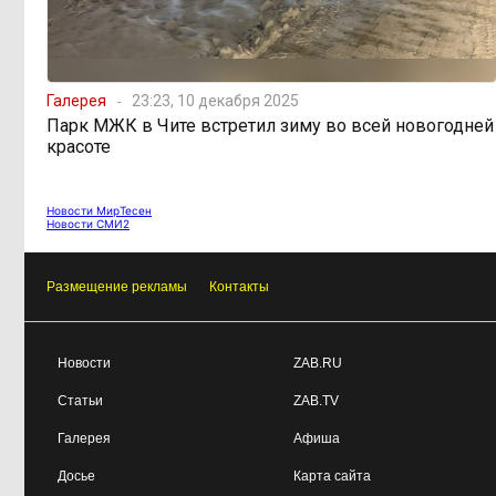
598 миллионов
08:38, 6 августа
улетели в Омск: как Забайкалье
Галерея
23:23, 10 декабря 2025
провалило «Чистый воздух»
Парк МЖК в Чите встретил зиму во всей новогодней
красоте
Депутат Госдумы
08:15, 6 августа
объяснил «неполноценность»
женщин библейским сюжетом
Новости МирТесен
Новости СМИ2
Прокуратура начала
08:10, 6 августа
Размещение рекламы
Контакты
проверку из-за раскопок ТГК-14
Новости
ZAB.RU
Когда ждать денег?
19:02, 5 августа
Забайкалье — в списке регионов,
Статьи
ZAB.TV
где бюджетники могут остаться без
выплат
Галерея
Афиша
Досье
Карта сайта