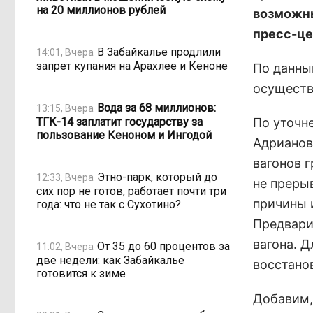
на 20 миллионов рублей
возможны
пресс-ц
В Забайкалье продлили
14:01, Вчера
запрет купания на Арахлее и Кеноне
По данны
осуществ
Вода за 68 миллионов:
13:15, Вчера
ТГК-14 заплатит государству за
По уточне
пользование Кеноном и Ингодой
Адрианов
вагонов 
Этно-парк, который до
12:33, Вчера
не преры
сих пор не готов, работает почти три
причины 
года: что не так с Сухотино?
Предвари
вагона. 
От 35 до 60 процентов за
11:02, Вчера
две недели: как Забайкалье
восстано
готовится к зиме
Добавим,