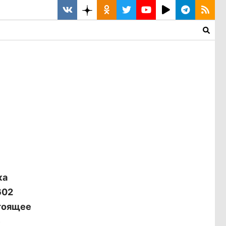
ка
602
стоящее
е