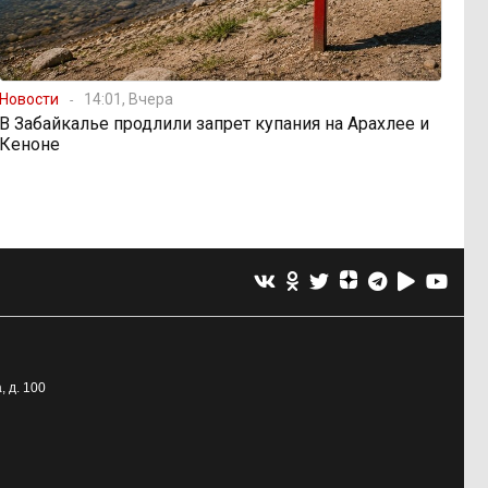
Новости
14:01, Вчера
В Забайкалье продлили запрет купания на Арахлее и
Кеноне
, д. 100