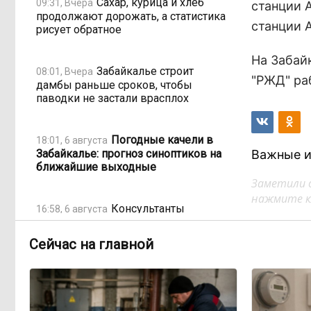
Сахар, курица и хлеб
09:31, Вчера
станции А
продолжают дорожать, а статистика
станции 
рисует обратное
На Забай
Забайкалье строит
08:01, Вчера
"РЖД" ра
дамбы раньше сроков, чтобы
паводки не застали врасплох
Погодные качели в
18:01, 6 августа
Забайкалье: прогноз синоптиков на
Важные и
ближайшие выходные
Заметили 
нажмите кл
Консультанты
16:58, 6 августа
возглавили рейтинг самых
высокооплачиваемых подработок
Сейчас на главной
за смену в ДФО
«Ждать некогда»:
15:02, 6 августа
жители подтопленного Угдана