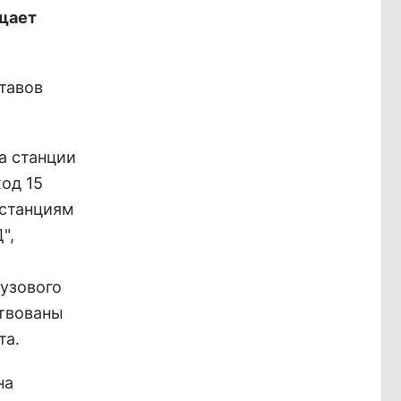
щает
тавов
на станции
од 15
 станциям
",
рузового
ствованы
та.
на