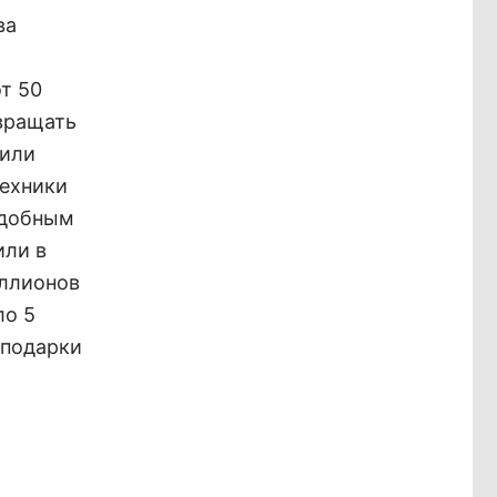
ва
т 50
вращать
 или
техники
одобным
или в
иллионов
ло 5
 подарки