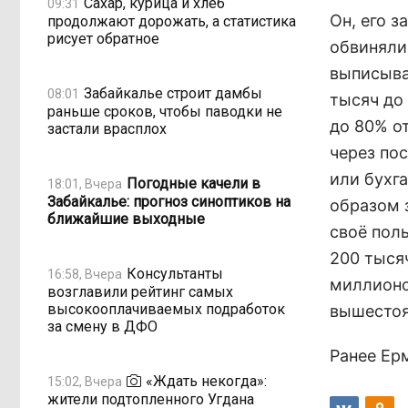
Сахар, курица и хлеб
09:31
Он, его 
продолжают дорожать, а статистика
рисует обратное
обвинялис
выписыва
Забайкалье строит дамбы
08:01
тысяч до
раньше сроков, чтобы паводки не
до 80% о
застали врасплох
через по
или бухг
Погодные качели в
18:01, Вчера
Забайкалье: прогноз синоптиков на
образом 
ближайшие выходные
своё пол
200 тыся
Консультанты
16:58, Вчера
миллионо
возглавили рейтинг самых
высокооплачиваемых подработок
вышестоя
за смену в ДФО
Ранее Ер
«Ждать некогда»:
15:02, Вчера
жители подтопленного Угдана