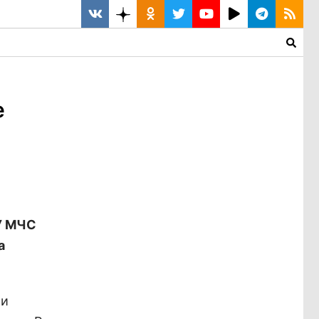
е
У МЧС
а
 и