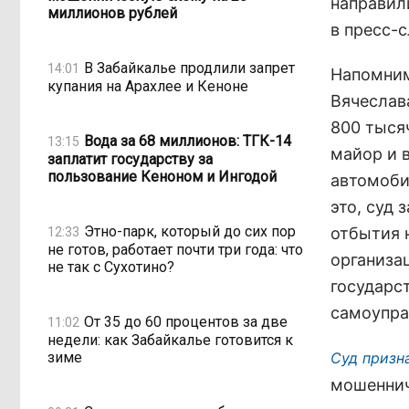
направил
миллионов рублей
в пресс-
В Забайкалье продлили запрет
14:01
Напомним
купания на Арахлее и Кеноне
Вячеслав
800 тыся
Вода за 68 миллионов: ТГК-14
13:15
майор и в
заплатит государству за
пользование Кеноном и Ингодой
автомоби
это, суд 
Этно-парк, который до сих пор
отбытия 
12:33
не готов, работает почти три года: что
организа
не так с Сухотино?
государс
самоупра
От 35 до 60 процентов за две
11:02
недели: как Забайкалье готовится к
зиме
Суд призн
мошеннич