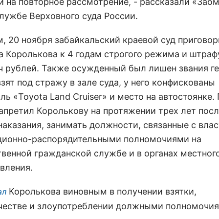
и на повторное рассмотрение, - рассказали «Заб
службе Верховного суда России.
, 20 ноября забайкальский краевой суд пригово
а Королькова к 4 годам строгого режима и штраф
ч рублей. Также осужденный был лишен звания г
зят под стражу в зале суда, у него конфискованы
ль «Toyota Land Cruiser» и место на автостоянке
запретил Королькову на протяжении трех лет пос
наказания, занимать должности, связанные с вла
ционно-распорядительными полномочиями на
твенной гражданской службе и в органах местног
вления.
Королькова виновным в получении взятки,
ал
естве и злоупотреблении должными полномочия