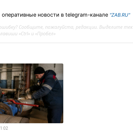
 оперативные новости в telegram-канале
"ZAB.RU"
ошибку? Сообщите, пожалуйста, редакции. Выделите тек
авиши «Ctrl» и «Пробел»
1:02