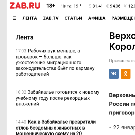
18+
Чита:
19 °
81.41
94.06
12.
ЛЕНТА
ZAB.TV
СТАТЬИ
АФИША
РАЗМЕЩЕ
Верхо
Лента
Корол
Рабочих рук меньше, а
17:03
проверок — больше: как
Происшестви
ужесточение миграционного
законодательства бьёт по карману
работодателей
Забайкалье готовится к новому
16:32
Верховны
учебному году после рекордных
России п
вложений
приговор
Как в Забайкалье превратили
14:40
- 22 янв
отлов бездомных животных в
мошенническую схему на 20