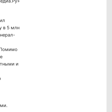
медиа.Ру»
рил
у в 5 млн
енерал-
. Помимо
ле
стными и
о
ми.