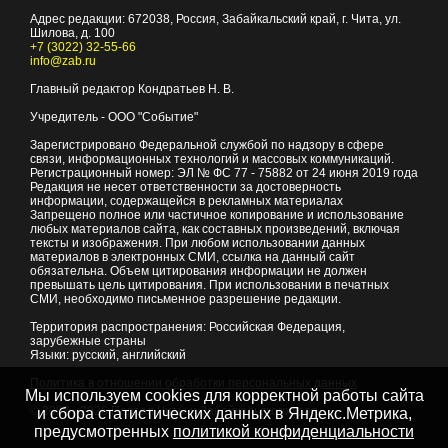
Адрес редакции:
672038
, Россия, Забайкальский край, г.
Чита
,
ул.
Шилова, д. 100
+7 (3022) 32-55-66
info@zab.ru
Главный редактор Кондратьев Н. В.
Учредитель - ООО "Событие"
Зарегистрировано Федеральной службой по надзору в сфере
связи, информационных технологий и массовых коммуникаций.
Регистрационный номер: ЭЛ № ФС 77 - 75882 от 24 июня 2019 года
Редакция не несет ответственности за достоверность
информации, содержащейся в рекламных материалах
Запрещено полное или частичное копирование и использование
любых материалов сайта, как составных произведений, включая
тексты и изображения. При любом использовании данных
материалов в электронных СМИ, ссылка на данный сайт
обязательна. Объем цитирования информации не должен
превышать цель цитирования. При использовании в печатных
СМИ, необходимо письменное разрешение редакции.
Территория распространения: Российская Федерация,
зарубежные страны
Языки: русский, английский
Политика в отношении обработки персональных данных
Мы используем cookies для корректной работы сайта
© 2007 - 2026
Портал Читы и Забайкальского края
и сбора статистических данных в Яндекс.Метрика,
предусмотренных
политикой конфиденциальности