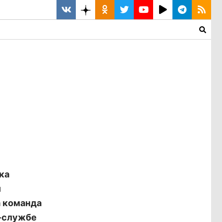
ка
и
а команда
с-службе