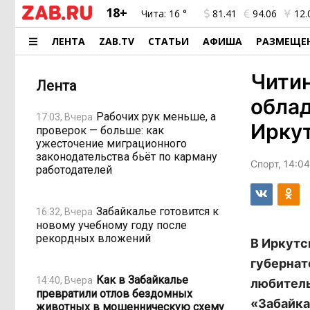
18+
Чита:
16 °
81.41
94.06
12.
ЛЕНТА
ZAB.TV
СТАТЬИ
АФИША
РАЗМЕЩЕ
Читин
Лента
облад
Рабочих рук меньше, а
17:03, Вчера
Иркут
проверок — больше: как
ужесточение миграционного
законодательства бьёт по карману
Спорт, 14:04
работодателей
Забайкалье готовится к
16:32, Вчера
новому учебному году после
рекордных вложений
В Иркутс
губернат
Как в Забайкалье
14:40, Вчера
любитель
превратили отлов бездомных
«Забайка
животных в мошенническую схему