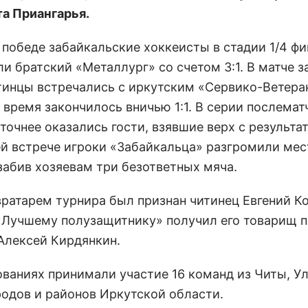
а Приангарья.
 победе забайкальские хоккеисты в стадии 1/4 ф
и братcкий «Металлург» со счетом 3:1. В матче з
тинцы встречались с иркутским «Сервико-Ветера
 время закончилось вничью 1:1. В серии послема
точнее оказались гости, взявшие верх с результат
 встрече игроки «Забайкальца» разгромили ме
 забив хозяевам три безответных мяча.
ратарем турнира был признан читинец Евгений Ко
«Лучшему полузащитнику» получил его товарищ п
Алексей Кирдянкин.
ованиях принимали участие 16 команд из Читы, Ул
родов и районов Иркутской области.