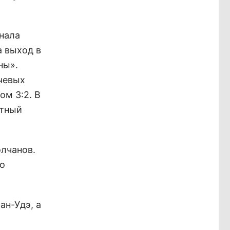
инала
а выход в
ны».
тчевых
ом 3:2. В
стный
лчанов.
о
ан-Удэ, а