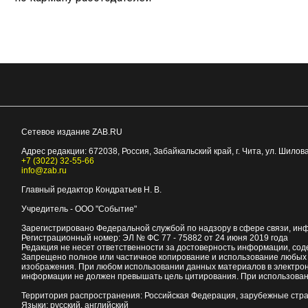
Сетевое издание ZAB.RU
Адрес редакции:
672038
, Россия, Забайкальский край, г.
Чита
,
ул. Шилова
+7 (3022) 32-55-66
info@zab.ru
Главный редактор Кондратьев Н. В.
Учредитель - ООО "Событие"
Зарегистрировано Федеральной службой по надзору в сфере связи, ин
Регистрационный номер: ЭЛ № ФС 77 - 75882 от 24 июня 2019 года
Редакция не несет ответственности за достоверность информации, со
Запрещено полное или частичное копирование и использование любых м
изображения. При любом использовании данных материалов в электро
информации не должен превышать цель цитирования. При использован
Территория распространения: Российская Федерация, зарубежные стр
Языки: русский, английский