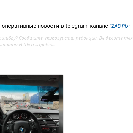
 оперативные новости в telegram-канале
"ZAB.RU"
ошибку? Сообщите, пожалуйста, редакции. Выделите тек
авиши «Ctrl» и «Пробел»