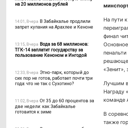
на 20 миллионов рублей
минспорт
На пути к
В Забайкалье продлили
14:01, Вчера
запрет купания на Арахлее и Кеноне
переиграл
финал чи
Вода за 68 миллионов:
Основное
13:15, Вчера
ТГК-14 заплатит государству за
пенальти 
пользование Кеноном и Ингодой
решающей
«Зенит»,
Этно-парк, который до
12:33, Вчера
сих пор не готов, работает почти три
Лучшим в
года: что не так с Сухотино?
Награду 
команде 
От 35 до 60 процентов за
11:02, Вчера
две недели: как Забайкалье
готовится к зиме
В соревн
также го