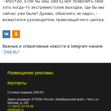
- впустую. Если бы наш ЗабПЦ мог позволить себе
хоть когда-то экстремистские выходки, где бы мы
сейчас уже были? Думаю, объяснять не надо», -
возмутился руководитель правозащитного центра.
Важные и оперативные новости в telegram-канале
"ZAB.RU"
Размещение рекламы
Контакты
Сетевое издание ZAB.RU
Адрес редакции:
672038
, Россия, Забайкальский край, г.
Чита
,
ул.
Шилова, д. 100
+7 (3022) 32-55-66
info@zab.ru