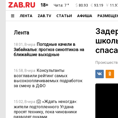
18+
Чита:
7 °
80.93
93.19
11.9
ЛЕНТА
ZAB.TV
СТАТЬИ
АФИША
РАЗМЕЩЕ
Задер
Лента
школь
Погодные качели в
18:01, Вчера
спаса
Забайкалье: прогноз синоптиков на
ближайшие выходные
Происшестви
Консультанты
16:58, Вчера
возглавили рейтинг самых
высокооплачиваемых подработок
за смену в ДФО
«Ждать некогда»:
15:02, Вчера
жители подтопленного Угдана
просят технику, пока чиновники
разводят руками