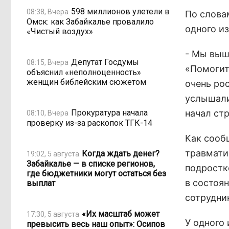
598 миллионов улетели в
08:38, Вчера
По слова
Омск: как Забайкалье провалило
одного из
«Чистый воздух»
- Мы выш
Депутат Госдумы
08:15, Вчера
«Помогит
объяснил «неполноценность»
женщин библейским сюжетом
очень ро
услышали
Прокуратура начала
начал стр
08:10, Вчера
проверку из-за раскопок ТГК-14
Как сооб
травмати
Когда ждать денег?
19:02, 5 августа
Забайкалье — в списке регионов,
подростк
где бюджетники могут остаться без
в состоя
выплат
сотрудни
«Их масштаб может
17:30, 5 августа
У одного
превысить весь наш опыт»: Осипов