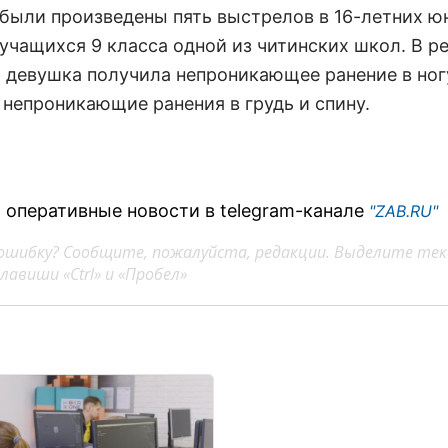
 были произведены пять выстрелов в 16-летних ю
учащихся 9 класса одной из читинских школ. В ре
 девушка получила непроникающее ранение в ногу
 непроникающие ранения в грудь и спину.
 оперативные новости в telegram-канале
"ZAB.RU"
ошибку? Сообщите, пожалуйста, редакции. Выделите тек
авиши «Ctrl» и «Пробел»