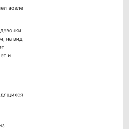
ел возле
 девочки:
, на вид
ет
ет и
одящихся
из