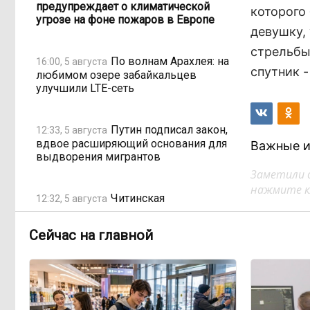
предупреждает о климатической
которого
угрозе на фоне пожаров в Европе
девушку, 
стрельбы
По волнам Арахлея: на
16:00, 5 августа
спутник -
любимом озере забайкальцев
улучшили LTE-сеть
Путин подписал закон,
12:33, 5 августа
вдвое расширяющий основания для
Важные и
выдворения мигрантов
Заметили 
нажмите кл
Читинская
12:32, 5 августа
администрация хочет
отремонтировать кабинет за 6,8
Сейчас на главной
миллиона: что скрывает смета?
«Нефтемаркет»
11:47, 5 августа
отвечает: региональные власти
неточно изложили ситуацию с