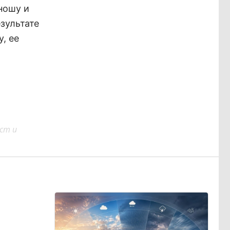
ношу и
зультате
, ее
ст и