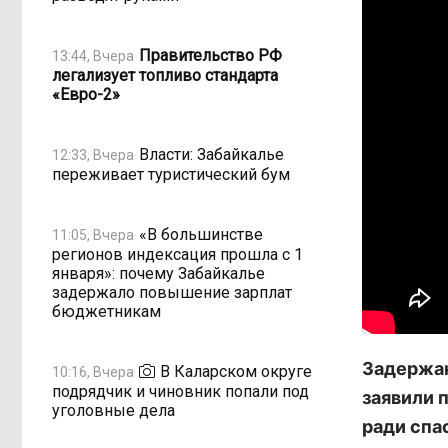
Правительство РФ
13:44, Вчера
легализует топливо стандарта
«Евро-2»
Власти: Забайкалье
12:33, Вчера
переживает туристический бум
«В большинстве
11:05, Вчера
регионов индексация прошла с 1
января»: почему Забайкалье
задержало повышение зарплат
бюджетникам
Задержан
В Каларском округе
10:16, Вчера
подрядчик и чиновник попали под
заявили 
уголовные дела
ради спа