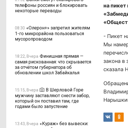
телефоны россиян и блокировать
на пикет
некоторые переводы
«Забмеди
«Общест
«Олерон+» запретил жителям
08:30
1-го микрорайона пользоваться
- Пикет 
мусоропроводом
Мы намер
перечисл
Финишная прямая —
18:22, Вчера
закона в 
самая рискованная: что скрывается
за отчётом губернатора об
сказала 
обновлении школ Забайкалья
Обращени
В Шерловой Горе
15:15, Вчера
Владимир
мужчину заставляют снести забор,
Нарышки
который он поставил там, где
годами было запустение
«Кураж» без вывески:
13:43, Вчера