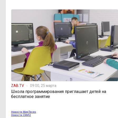
Рабочих рук меньше,
17:03, 7 августа
а проверок — больше: как
ужесточение миграционного
законодательства бьёт по карману
работодателей
Забайкалье готовится
16:32, 7 августа
к новому учебному году после
рекордных вложений
Как в Забайкалье
14:40, 7 августа
превратили отлов бездомных
животных в мошенническую схему
на 20 миллионов рублей
ZAB.TV
09:00, 25 марта
Школа программирования приглашает детей на
В Забайкалье
14:01, 7 августа
бесплатное занятие
продлили запрет купания на Арахлее
и Кеноне
Новости МирТесен
Новости СМИ2