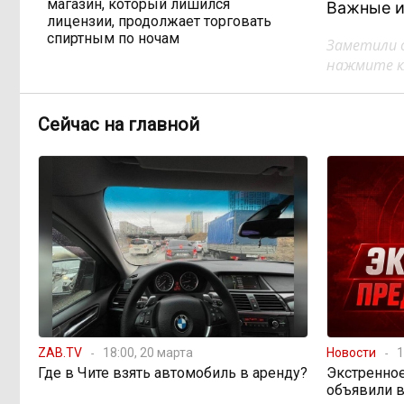
магазин, который лишился
Важные и
лицензии, продолжает торговать
спиртным по ночам
Заметили 
нажмите кл
Государство спешит
11:58, Вчера
распродать конфискат: почему
Сейчас на главной
Минфин хочет вдвое сократить
сроки реализации изъятого
имущества
Одна метеостанция на
11:02, Вчера
весь город: как Чита не замечает
ливней
Электронные квитанции
08:59, Вчера
за ЖКУ: удобство или новые
проблемы? Что изменится с 2027
ZAB.TV
18:00, 20 марта
Новости
1
года
Где в Чите взять автомобиль в аренду?
Экстренно
объявили в