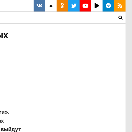
ых
и».
ах
ы выйдут