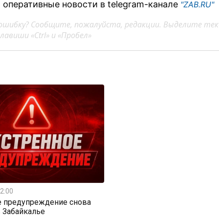
 оперативные новости в telegram-канале
"ZAB.RU"
ошибку? Сообщите, пожалуйста, редакции. Выделите тек
авиши «Ctrl» и «Пробел»
2:00
е предупреждение снова
 Забайкалье