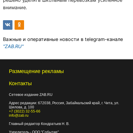
решено уделять школьным перевозкам усиленное
внимание.
Важные и оперативные новости в telegram-канале
"ZAB.RU"
Размещение рекламы
Контакты
Сетевое издание ZAB.RU
Адрес редакции:
672038
, Россия, Забайкальский край, г.
Чита
,
ул.
Шилова, д. 100
+7 (3022) 32-55-66
info@zab.ru
Главный редактор Кондратьев Н. В.
Учредитель - ООО "Событие"