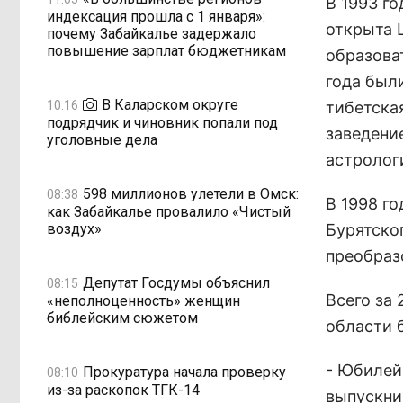
В 1993 г
индексация прошла с 1 января»:
открыта 
почему Забайкалье задержало
повышение зарплат бюджетникам
образова
года был
В Каларском округе
10:16
тибетска
подрядчик и чиновник попали под
заведени
уголовные дела
астролог
598 миллионов улетели в Омск:
08:38
В 1998 г
как Забайкалье провалило «Чистый
воздух»
Бурятског
преобраз
Депутат Госдумы объяснил
08:15
Всего за
«неполноценность» женщин
библейским сюжетом
области 
- Юбилей
Прокуратура начала проверку
08:10
из-за раскопок ТГК-14
выпускни