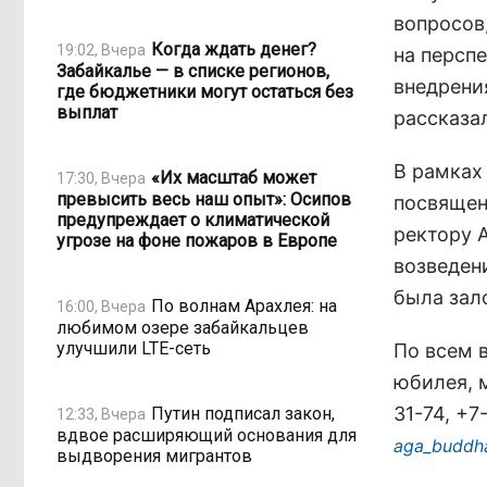
вопросов
Когда ждать денег?
19:02, Вчера
на персп
Забайкалье — в списке регионов,
внедрени
где бюджетники могут остаться без
выплат
рассказа
В рамках
«Их масштаб может
17:30, Вчера
превысить весь наш опыт»: Осипов
посвящен
предупреждает о климатической
ректору 
угрозе на фоне пожаров в Европе
возведен
была зал
По волнам Арахлея: на
16:00, Вчера
любимом озере забайкальцев
улучшили LTE-сеть
По всем 
юбилея, 
31-74, +7
Путин подписал закон,
12:33, Вчера
вдвое расширяющий основания для
aga_buddh
выдворения мигрантов