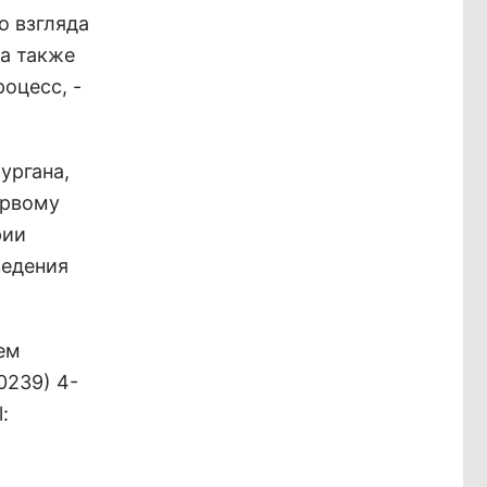
о взгляда
 а также
оцесс, -
ургана,
ервому
рии
ведения
ем
0239) 4-
: