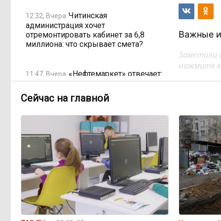
Читинская
12:32, Вчера
администрация хочет
Важные и
отремонтировать кабинет за 6,8
миллиона: что скрывает смета?
Заметили 
нажмите кл
«Нефтемаркет» отвечает:
11:47, Вчера
региональные власти неточно
изложили ситуацию с топливным
Сейчас на главной
кризисом
Учителя в Забайкалье
09:33, Вчера
получают почти вдвое больше, чем
в среднем по стране
Чита готовится к зиме
08:31, Вчера
Лес, которого нет в
08:02, Вчера
отчётах