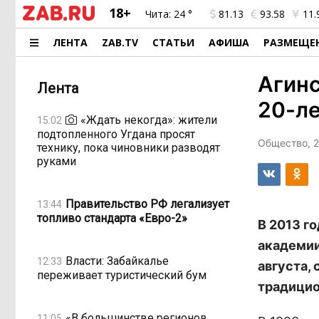
18+
Чита:
24 °
81.13
93.58
11.
ЛЕНТА
ZAB.TV
СТАТЬИ
АФИША
РАЗМЕЩЕ
Агинс
Лента
20-ле
«Ждать некогда»: жители
15:02
подтопленного Угдана просят
Общество, 2
технику, пока чиновники разводят
руками
Правительство РФ легализует
13:44
топливо стандарта «Евро-2»
В 2013 г
академии
Власти: Забайкалье
12:33
августа,
переживает туристический бум
традицио
«В большинстве регионов
11:05