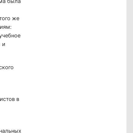
ома была
того же
иям:
 учебное
 и
ского
истов в
ональных