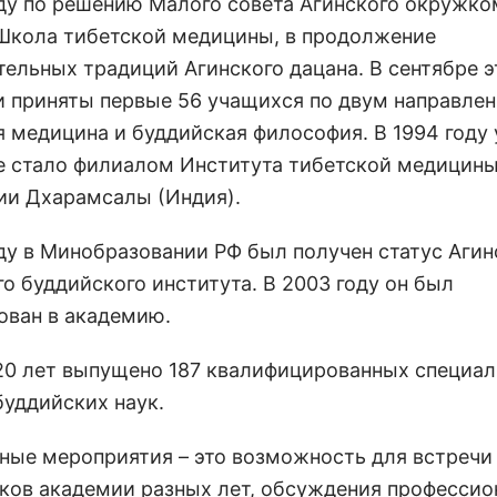
оду по решению Малого совета Агинского окружк
Школа тибетской медицины, в продолжение
тельных традиций Агинского дацана. В сентябре э
и приняты первые 56 учащихся по двум направлен
я медицина и буддийская философия. В 1994 году
е стало филиалом Института тибетской медицины
ии Дхарамсалы (Индия).
оду в Минобразовании РФ был получен статус Агин
о буддийского института. В 2003 году он был
ован в академию.
 20 лет выпущено 187 квалифицированных специал
буддийских наук.
ные мероприятия – это возможность для встречи
ков академии разных лет, обсуждения професси