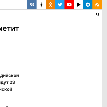
метит
ддийской
йдут 23
йской