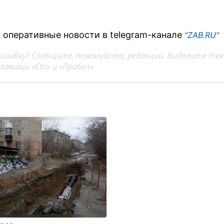
 оперативные новости в telegram-канале
"ZAB.RU"
ошибку? Сообщите, пожалуйста, редакции. Выделите тек
авиши «Ctrl» и «Пробел»