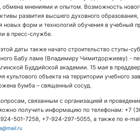
, обмена мнениями и опытом. Возможность новог
ективы развития высшего духовного образования,
я новых форм и технологий обучения в учебный пр
ли в пресс-службе.
 этой даты также начато строительство ступы-суб
ного Бабу ламе (Владимиру Чимитдоржиеву) - п
Агинской Буддийской академии. 15 мая в преддве
ия культового объекта на территории учебного за
ожена бумба – священный сосуд.
вопросам, связанным с организацией и проведени
можно получить информацию по телефонам: +7 (3
-924-501-7258, +7-924-297-5055, а также по e-mail
a@mail.ru