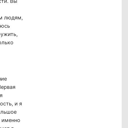
сти. Вы
ем людям,
аюсь
ружить,
олько
ние
Первая
я
ость, и я
ольшое
и именно