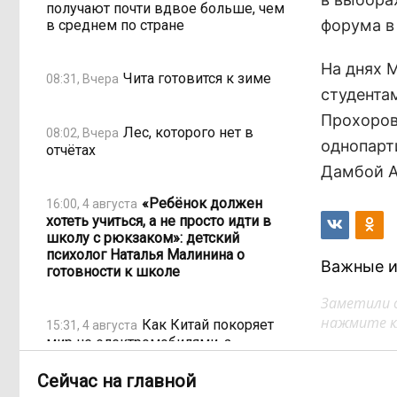
получают почти вдвое больше, чем
форума в
в среднем по стране
На днях 
Чита готовится к зиме
08:31, Вчера
студента
Прохоров
Лес, которого нет в
08:02, Вчера
однопарт
отчётах
Дамбой 
«Ребёнок должен
16:00, 4 августа
хотеть учиться, а не просто идти в
школу с рюкзаком»: детский
психолог Наталья Малинина о
Важные и
готовности к школе
Заметили 
нажмите кл
Как Китай покоряет
15:31, 4 августа
мир не электромобилями, а
стаканом чая
Сейчас на главной