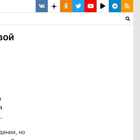
вой
и
л
.
дении, но