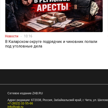
Новости
10:16
В Каларском округе подрядчик и чиновник попали
под уголовные дела
Сетевое издание ZAB.RU
Адрес редакции:
672038
, Россия, Забайкальский край, г.
Чита
,
ул. Шилова
+7 (3022) 32-55-66
info@zab.ru