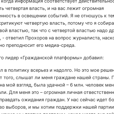
, когда информация соответствует действительно
ь четвертая власть, и на вас лежит огромная
енность в освещении событий. Я не отношусь к т
критикуют четвертую власть, потому что я собир
вой властью, так что с четвертой властью надо д
, - ответил Прохоров на вопрос журналиста, наск
но преподносит его медиа-среда.
го лидер «Гражданской платформы» добавил:
л в политику всерьез и надолго. Но это мое реше
от того, слышат ли меня граждане нашей страны. 
на мой взгляд, была удачной – 6 млн. человек мен
и. Для меня это – огромная личная отвестственн
правдать ожидания граждан. У нас сейчас идет б
во выборов, и мы хотим поддержки нашей парти