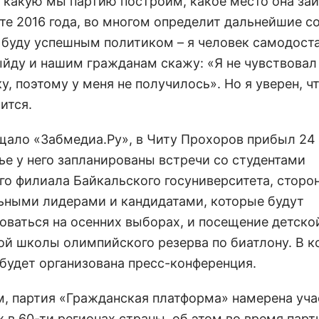
о, какую мы партию построим, какое место она за
те 2016 года, во многом определит дальнейшие с
е буду успешным политиком – я человек самодост
ыйду и нашим гражданам скажу: «Я не чувствовал
, поэтому у меня не получилось». Но я уверен, чт
ится.
щало «Забмедиа.Ру», в Читу Прохоров прибыл 24 
ье у него запланированы встречи со студентами
го филиала Байкальского госуниверситета, сторо
ьными лидерами и кандидатами, которые будут
оваться на осенних выборах, и посещение детско
ой школы олимпийского резерва по биатлону. В к
будет организована пресс-конференция.
, партия «Гражданская платформа» намерена уча
 в 60-ти регионах страны, об этом во время парт