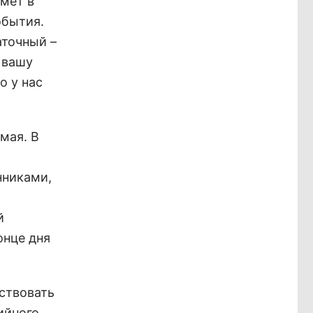
ймет в
обытия.
аточный –
 вашу
о у нас
мая. В
нниками,
й
онце дня
ствовать
ийного