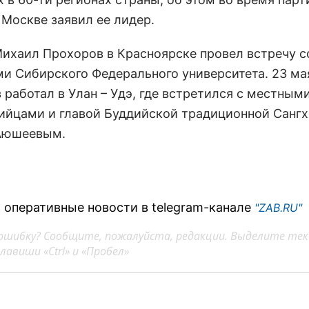
 Москве заявил ее лидер.
Михаил Прохоров в Красноярске провел встречу с
ми Сибирского Федерального университета. 23 ма
 работал в Улан – Удэ, где встретился с местным
ийцами и главой Буддийской традиционной Сангх
Аюшеевым.
 оперативные новости в telegram-канале
"ZAB.RU"
ошибку? Сообщите, пожалуйста, редакции. Выделите тек
авиши «Ctrl» и «Пробел»