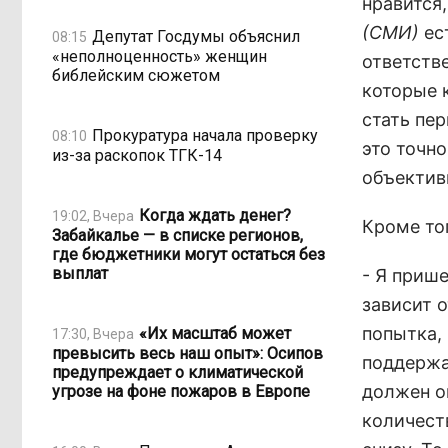
нравится
(СМИ)
ест
Депутат Госдумы объяснил
08:15
«неполноценность» женщин
ответств
библейским сюжетом
которые 
стать пер
Прокуратура начала проверку
08:10
это точно
из-за раскопок ТГК-14
объектив
Когда ждать денег?
19:02, Вчера
Кроме то
Забайкалье — в списке регионов,
где бюджетники могут остаться без
выплат
- Я прише
зависит 
попытка, 
«Их масштаб может
17:30, Вчера
превысить весь наш опыт»: Осипов
поддержал
предупреждает о климатической
должен о
угрозе на фоне пожаров в Европе
количест