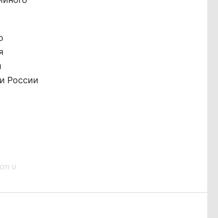
о
я
и
и России
ст и