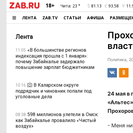
18+
Чита:
23 °
81.13
93.58
11.
ЛЕНТА
ZAB.TV
СТАТЬИ
АФИША
РАЗМЕЩЕ
Прохо
Лента
влас
«В большинстве регионов
11:05
индексация прошла с 1 января»:
Политика, 2
почему Забайкалье задержало
повышение зарплат бюджетникам
В Каларском округе
10:16
подрядчик и чиновник попали под
24 мая в
уголовные дела
«Альтес»
Прохоров
598 миллионов улетели в Омск:
08:38
как Забайкалье провалило «Чистый
- Меня н
воздух»