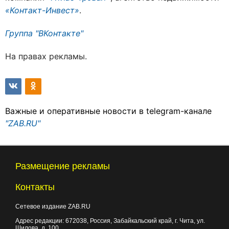
«Контакт-Инвест»
.
Группа "ВКонтакте"
На правах рекламы.
Важные и оперативные новости в telegram-канале
"ZAB.RU"
Размещение рекламы
Контакты
Сетевое издание ZAB.RU
Адрес редакции:
672038
, Россия, Забайкальский край, г.
Чита
,
ул.
Шилова, д. 100