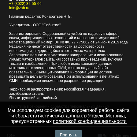
+7 (3022) 32-55-66
info@zab.ru
Главный редактор Кондратьев Н. В.
Учредитель - ООО "Событие"
Зарегистрировано Федеральной службой по надзору в сфере
связи, информационных технологий и массовых коммуникаций.
Регистрационный номер: ЭЛ № ФС 77 - 75882 от 24 июня 2019 года
Редакция не несет ответственности за достоверность
информации, содержащейся в рекламных материалах
Запрещено полное или частичное копирование и использование
любых материалов сайта, как составных произведений, включая
тексты и изображения. При любом использовании данных
материалов в электронных СМИ, ссылка на данный сайт
обязательна. Объем цитирования информации не должен
превышать цель цитирования. При использовании в печатных
СМИ, необходимо письменное разрешение редакции.
Территория распространения: Российская Федерация,
зарубежные страны
Языки: русский, английский
Политика в отношении обработки персональных данных
Мы используем cookies для корректной работы сайта
© 2007 - 2026
Портал Читы и Забайкальского края
и сбора статистических данных в Яндекс.Метрика,
предусмотренных
политикой конфиденциальности
Принять
18+