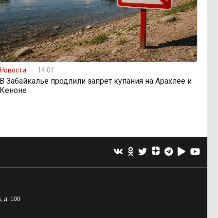
Новости
14:01
В Забайкалье продлили запрет купания на Арахлее и
Кеноне
, д. 100