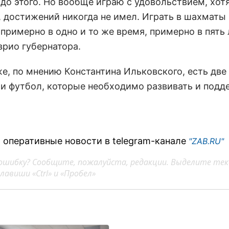
 до этого. Но вообще играю с удовольствием, хот
, достижений никогда не имел. Играть в шахматы 
примерно в одно и то же время, примерно в пять л
врио губернатора.
е, по мнению Константина Ильковского, есть две 
и футбол, которые необходимо развивать и подд
 оперативные новости в telegram-канале
"ZAB.RU"
ошибку? Сообщите, пожалуйста, редакции. Выделите тек
авиши «Ctrl» и «Пробел»