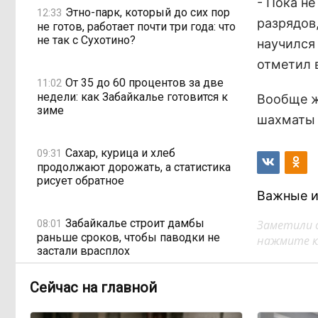
- Пока не
Этно-парк, который до сих пор
12:33
разрядов
не готов, работает почти три года: что
не так с Сухотино?
научился 
отметил 
От 35 до 60 процентов за две
11:02
недели: как Забайкалье готовится к
Вообще ж
зиме
шахматы 
Сахар, курица и хлеб
09:31
продолжают дорожать, а статистика
рисует обратное
Важные и
Забайкалье строит дамбы
Заметили 
08:01
раньше сроков, чтобы паводки не
нажмите кл
застали врасплох
Сейчас на главной
Погодные качели в
18:01, Вчера
Забайкалье: прогноз синоптиков на