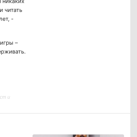
я никаких
и читать
ет, -
игры –
ерживать.
ст и