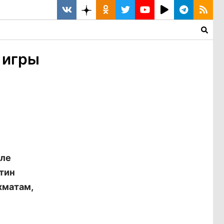
 игры
але
тин
хматам,