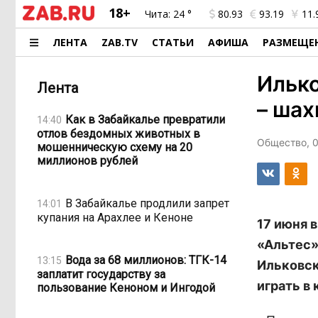
18+
Чита:
24 °
80.93
93.19
11.
ЛЕНТА
ZAB.TV
СТАТЬИ
АФИША
РАЗМЕЩЕ
Илько
Лента
– шах
Как в Забайкалье превратили
14:40
отлов бездомных животных в
Общество, 0
мошенническую схему на 20
миллионов рублей
В Забайкалье продлили запрет
14:01
купания на Арахлее и Кеноне
17 июня 
«Альтес»
Вода за 68 миллионов: ТГК-14
13:15
Ильковск
заплатит государству за
играть в
пользование Кеноном и Ингодой