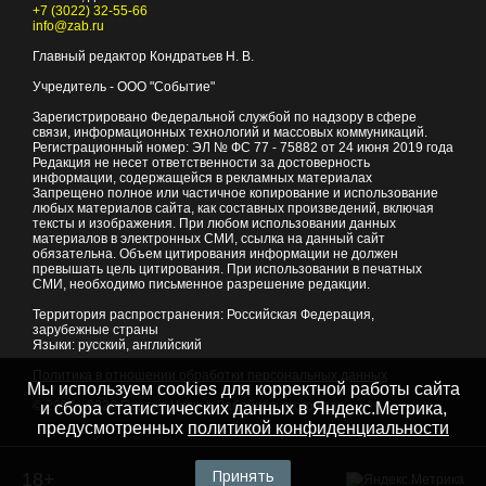
+7 (3022) 32-55-66
info@zab.ru
Главный редактор Кондратьев Н. В.
Учредитель - ООО "Событие"
Зарегистрировано Федеральной службой по надзору в сфере
связи, информационных технологий и массовых коммуникаций.
Регистрационный номер: ЭЛ № ФС 77 - 75882 от 24 июня 2019 года
Редакция не несет ответственности за достоверность
информации, содержащейся в рекламных материалах
Запрещено полное или частичное копирование и использование
любых материалов сайта, как составных произведений, включая
тексты и изображения. При любом использовании данных
материалов в электронных СМИ, ссылка на данный сайт
обязательна. Объем цитирования информации не должен
превышать цель цитирования. При использовании в печатных
СМИ, необходимо письменное разрешение редакции.
Территория распространения: Российская Федерация,
зарубежные страны
Языки: русский, английский
Политика в отношении обработки персональных данных
Мы используем cookies для корректной работы сайта
© 2007 - 2026
Портал Читы и Забайкальского края
и сбора статистических данных в Яндекс.Метрика,
предусмотренных
политикой конфиденциальности
Принять
18+