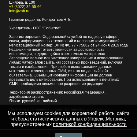
Шилова, д. 100
+7 (3022) 32-55-66
info@zab.ru
Главный редактор Кондратьев Н. В.
Учредитель - ООО "Событие"
Зарегистрировано Федеральной службой по надзору в сфере
связи, информационных технологий и массовых коммуникаций.
Регистрационный номер: ЭЛ № ФС 77 - 75882 от 24 июня 2019 года
Редакция не несет ответственности за достоверность
информации, содержащейся в рекламных материалах
Запрещено полное или частичное копирование и использование
любых материалов сайта, как составных произведений, включая
тексты и изображения. При любом использовании данных
материалов в электронных СМИ, ссылка на данный сайт
обязательна. Объем цитирования информации не должен
превышать цель цитирования. При использовании в печатных
СМИ, необходимо письменное разрешение редакции.
Территория распространения: Российская Федерация,
зарубежные страны
Языки: русский, английский
Политика в отношении обработки персональных данных
Мы используем cookies для корректной работы сайта
© 2007 - 2026
Портал Читы и Забайкальского края
и сбора статистических данных в Яндекс.Метрика,
предусмотренных
политикой конфиденциальности