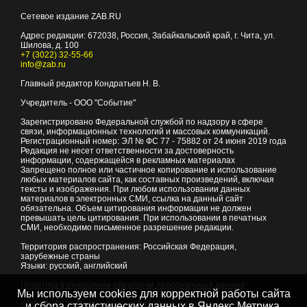
Сетевое издание ZAB.RU
Адрес редакции:
672038
, Россия, Забайкальский край, г.
Чита
,
ул.
Шилова, д. 100
+7 (3022) 32-55-66
info@zab.ru
Главный редактор Кондратьев Н. В.
Учредитель - ООО "Событие"
Зарегистрировано Федеральной службой по надзору в сфере
связи, информационных технологий и массовых коммуникаций.
Регистрационный номер: ЭЛ № ФС 77 - 75882 от 24 июня 2019 года
Редакция не несет ответственности за достоверность
информации, содержащейся в рекламных материалах
Запрещено полное или частичное копирование и использование
любых материалов сайта, как составных произведений, включая
тексты и изображения. При любом использовании данных
материалов в электронных СМИ, ссылка на данный сайт
обязательна. Объем цитирования информации не должен
превышать цель цитирования. При использовании в печатных
СМИ, необходимо письменное разрешение редакции.
Территория распространения: Российская Федерация,
зарубежные страны
Языки: русский, английский
Политика в отношении обработки персональных данных
Мы используем cookies для корректной работы сайта
© 2007 - 2026
Портал Читы и Забайкальского края
и сбора статистических данных в Яндекс.Метрика,