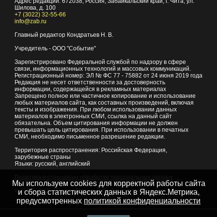
Адрес редакции:
672038
, Россия, Забайкальский край, г.
Чита
,
ул.
Шилова, д. 100
+7 (3022) 32-55-66
info@zab.ru
Главный редактор Кондратьев Н. В.
Учредитель - ООО "Событие"
Зарегистрировано Федеральной службой по надзору в сфере
связи, информационных технологий и массовых коммуникаций.
Регистрационный номер: ЭЛ № ФС 77 - 75882 от 24 июня 2019 года
Редакция не несет ответственности за достоверность
информации, содержащейся в рекламных материалах
Запрещено полное или частичное копирование и использование
любых материалов сайта, как составных произведений, включая
тексты и изображения. При любом использовании данных
материалов в электронных СМИ, ссылка на данный сайт
обязательна. Объем цитирования информации не должен
превышать цель цитирования. При использовании в печатных
СМИ, необходимо письменное разрешение редакции.
Территория распространения: Российская Федерация,
зарубежные страны
Языки: русский, английский
Политика в отношении обработки персональных данных
Мы используем cookies для корректной работы сайта
© 2007 - 2026
Портал Читы и Забайкальского края
и сбора статистических данных в Яндекс.Метрика,
предусмотренных
политикой конфиденциальности