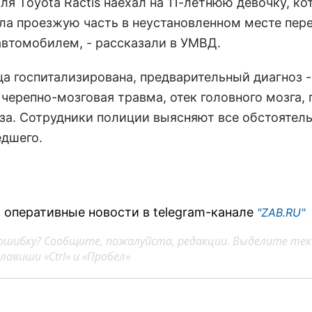
я Toyota Ractis наехал на 11-летнюю девочку, ко
ла проезжую часть в неустановленном месте пер
втомобилем, - рассказали в УМВД.
а госпитализирована, предварительный диагноз -
 черепно-мозговая травма, отек головного мозга,
аза. Сотрудники полиции выясняют все обстоятел
дшего.
 оперативные новости в telegram-канале
"ZAB.RU"
ошибку? Сообщите, пожалуйста, редакции. Выделите тек
авиши «Ctrl» и «Пробел»