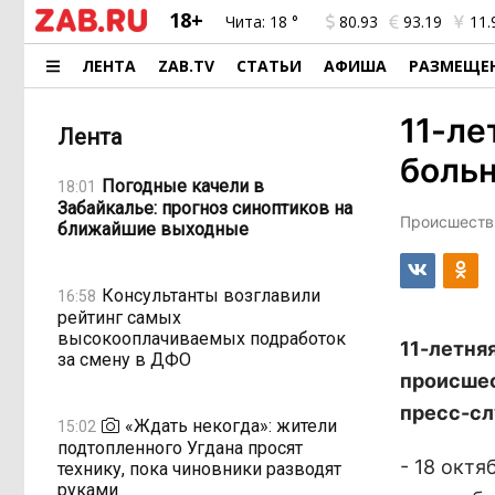
18+
Чита:
18 °
80.93
93.19
11.
ЛЕНТА
ZAB.TV
СТАТЬИ
АФИША
РАЗМЕЩЕ
11-ле
Лента
боль
Погодные качели в
18:01
Забайкалье: прогноз синоптиков на
Происшестви
ближайшие выходные
Консультанты возглавили
16:58
рейтинг самых
высокооплачиваемых подработок
11-летня
за смену в ДФО
происшес
пресс-сл
«Ждать некогда»: жители
15:02
подтопленного Угдана просят
- 18 октя
технику, пока чиновники разводят
руками