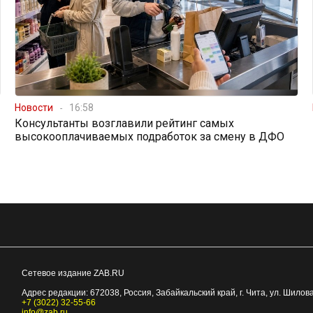
Новости
16:58
Консультанты возглавили рейтинг самых
высокооплачиваемых подработок за смену в ДФО
Сетевое издание ZAB.RU
Адрес редакции:
672038
, Россия, Забайкальский край, г.
Чита
,
ул. Шилова
+7 (3022) 32-55-66
info@zab.ru