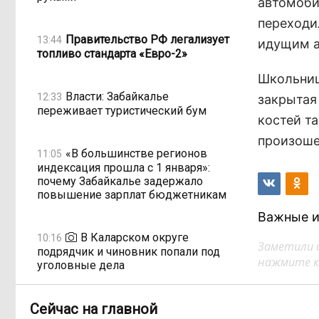
автомобил
переходи
Правительство РФ легализует
13:44
идущим а
топливо стандарта «Евро-2»
Школьниц
Власти: Забайкалье
12:33
закрытая
переживает туристический бум
костей т
произоше
«В большинстве регионов
11:05
индексация прошла с 1 января»:
почему Забайкалье задержало
повышение зарплат бюджетникам
Важные и
В Каларском округе
10:16
Заметили 
подрядчик и чиновник попали под
нажмите кл
уголовные дела
Сейчас на главной
598 миллионов улетели в Омск:
08:38