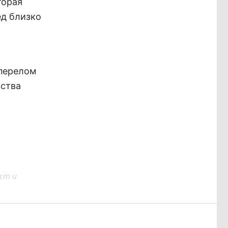
торая
ед близко
 перелом
ьства
ст и