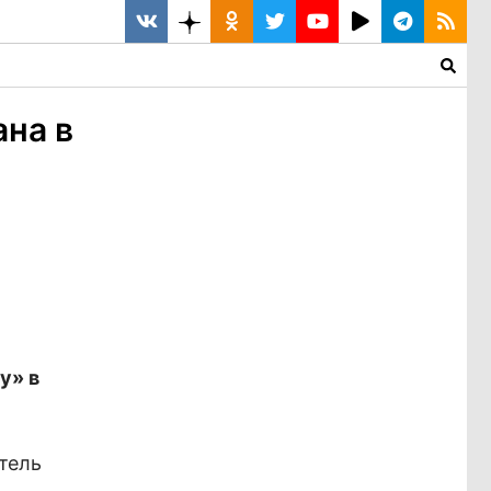
ана в
у» в
итель