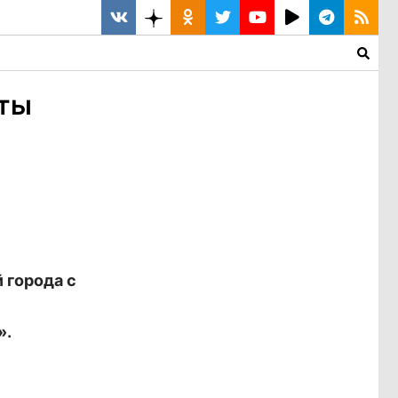
иты
 города с
».