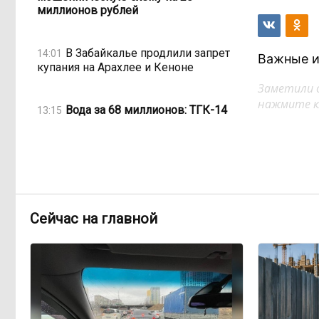
миллионов рублей
В Забайкалье продлили запрет
14:01
Важные и
купания на Арахлее и Кеноне
Заметили 
нажмите кл
Вода за 68 миллионов: ТГК-14
13:15
заплатит государству за
пользование Кеноном и Ингодой
Этно-парк, который до сих пор
12:33
не готов, работает почти три года: что
не так с Сухотино?
Сейчас на главной
От 35 до 60 процентов за две
11:02
недели: как Забайкалье готовится к
зиме