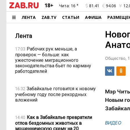
18+
Чита:
16 °
81.41
94.06
12.
ЛЕНТА
ZAB.TV
СТАТЬИ
АФИША
РАЗМЕЩЕ
Ново
Лента
Анато
Рабочих рук меньше, а
17:03
проверок — больше: как
Общество, 1
ужесточение миграционного
законодательства бьёт по карману
работодателей
Забайкалье готовится к новому
16:32
Мэр Читы
учебному году после рекордных
Новым го
вложений
Забайкал
Как в Забайкалье превратили
14:40
ВИДЕО
отлов бездомных животных в
мошенническую схему на 20