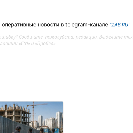
 оперативные новости в telegram-канале
"ZAB.RU"
ошибку? Сообщите, пожалуйста, редакции. Выделите тек
авиши «Ctrl» и «Пробел»