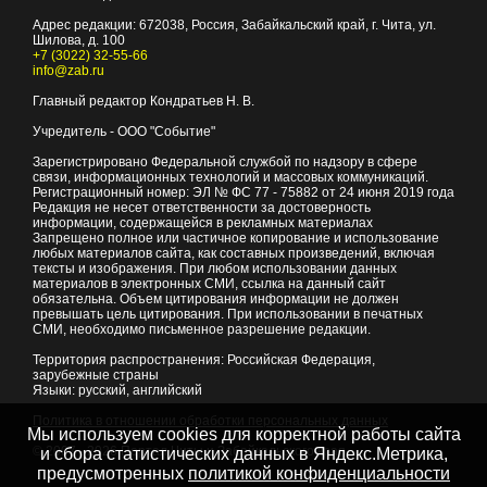
Адрес редакции:
672038
, Россия, Забайкальский край, г.
Чита
,
ул.
Шилова, д. 100
+7 (3022) 32-55-66
info@zab.ru
Главный редактор Кондратьев Н. В.
Учредитель - ООО "Событие"
Зарегистрировано Федеральной службой по надзору в сфере
связи, информационных технологий и массовых коммуникаций.
Регистрационный номер: ЭЛ № ФС 77 - 75882 от 24 июня 2019 года
Редакция не несет ответственности за достоверность
информации, содержащейся в рекламных материалах
Запрещено полное или частичное копирование и использование
любых материалов сайта, как составных произведений, включая
тексты и изображения. При любом использовании данных
материалов в электронных СМИ, ссылка на данный сайт
обязательна. Объем цитирования информации не должен
превышать цель цитирования. При использовании в печатных
СМИ, необходимо письменное разрешение редакции.
Территория распространения: Российская Федерация,
зарубежные страны
Языки: русский, английский
Политика в отношении обработки персональных данных
Мы используем cookies для корректной работы сайта
© 2007 - 2026
Портал Читы и Забайкальского края
и сбора статистических данных в Яндекс.Метрика,
предусмотренных
политикой конфиденциальности