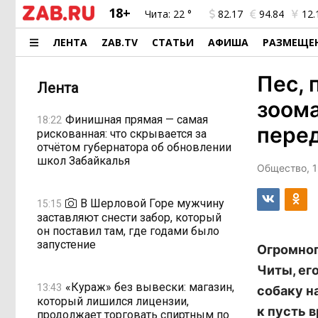
18+
Чита:
22 °
82.17
94.84
12.
ЛЕНТА
ZAB.TV
СТАТЬИ
АФИША
РАЗМЕЩЕ
Пес, 
Лента
зоома
Финишная прямая — самая
18:22
пере
рискованная: что скрывается за
отчётом губернатора об обновлении
школ Забайкалья
Общество, 1
В Шерловой Горе мужчину
15:15
заставляют снести забор, который
он поставил там, где годами было
запустение
Огромног
Читы, ег
«Кураж» без вывески: магазин,
13:43
собаку н
который лишился лицензии,
к пусть 
продолжает торговать спиртным по