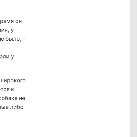
время он
ин, у
е было, -
али у
 широкого
тся к
собаке не
рые либо