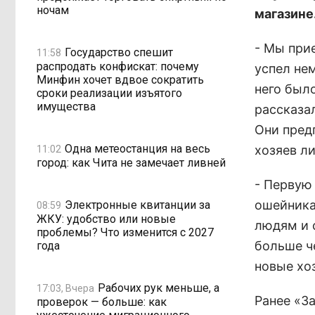
ночам
магазине
- Мы прие
Государство спешит
11:58
распродать конфискат: почему
успел нем
Минфин хочет вдвое сократить
него был
сроки реализации изъятого
имущества
рассказа
Они пред
Одна метеостанция на весь
хозяев л
11:02
город: как Чита не замечает ливней
- Первую 
ошейника
Электронные квитанции за
08:59
ЖКУ: удобство или новые
людям и 
проблемы? Что изменится с 2027
больше ч
года
новые хоз
Рабочих рук меньше, а
17:03, Вчера
Ранее «З
проверок — больше: как