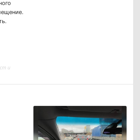
ного
мещение.
ть.
ст и