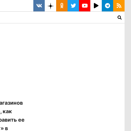
агазинов
, как
равить ее
» в