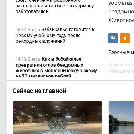
ужесточение миграционного
зоомагази
законодательства бьёт по карману
бездомно
работодателей
Животное
Забайкалье готовится к
16:32, Вчера
новому учебному году после
рекордных вложений
Важные и
Как в Забайкалье
14:40, Вчера
Заметили 
превратили отлов бездомных
животных в мошенническую схему
нажмите кл
на 20 миллионов рублей
Сейчас на главной
В Забайкалье продлили
14:01, Вчера
запрет купания на Арахлее и Кеноне
Вода за 68 миллионов:
13:15, Вчера
ТГК-14 заплатит государству за
пользование Кеноном и Ингодой