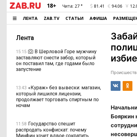
18+
Чита:
27 °
81.41
94.06
12.
ЛЕНТА
ZAB.TV
СТАТЬИ
АФИША
РАЗМЕЩЕ
Забай
Лента
полиц
В Шерловой Горе мужчину
15:15
избие
заставляют снести забор, который
он поставил там, где годами было
запустение
Происшестви
«Кураж» без вывески: магазин,
13:43
который лишился лицензии,
продолжает торговать спиртным по
ночам
Начальни
Бояркин 
Государство спешит
11:58
сотрудни
распродать конфискат: почему
несовер
Минфин хочет вдвое сократить