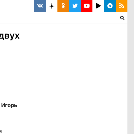
двух
 Игорь
х
и