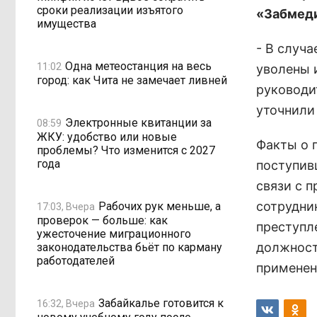
сроки реализации изъятого
«Забмеди
имущества
- В случа
Одна метеостанция на весь
11:02
уволены 
город: как Чита не замечает ливней
руководи
уточнили
Электронные квитанции за
08:59
ЖКУ: удобство или новые
Факты о 
проблемы? Что изменится с 2027
года
поступив
связи с 
сотрудни
Рабочих рук меньше, а
17:03, Вчера
проверок — больше: как
преступл
ужесточение миграционного
должност
законодательства бьёт по карману
работодателей
применен
Забайкалье готовится к
16:32, Вчера