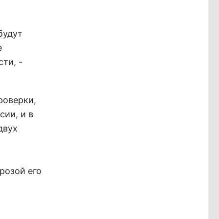
будут
е
ти, -
роверки,
ии, и в
двух
розой его