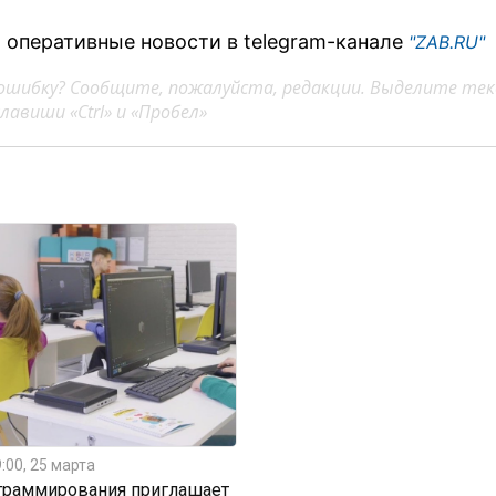
 оперативные новости в telegram-канале
"ZAB.RU"
ошибку? Сообщите, пожалуйста, редакции. Выделите тек
авиши «Ctrl» и «Пробел»
:00, 25 марта
граммирования приглашает