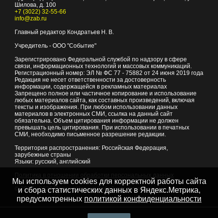
Шилова, д. 100
+7 (3022) 32-55-66
info@zab.ru
Главный редактор Кондратьев Н. В.
Учредитель - ООО "Событие"
Зарегистрировано Федеральной службой по надзору в сфере
связи, информационных технологий и массовых коммуникаций.
Регистрационный номер: ЭЛ № ФС 77 - 75882 от 24 июня 2019 года
Редакция не несет ответственности за достоверность
информации, содержащейся в рекламных материалах
Запрещено полное или частичное копирование и использование
любых материалов сайта, как составных произведений, включая
тексты и изображения. При любом использовании данных
материалов в электронных СМИ, ссылка на данный сайт
обязательна. Объем цитирования информации не должен
превышать цель цитирования. При использовании в печатных
СМИ, необходимо письменное разрешение редакции.
Территория распространения: Российская Федерация,
зарубежные страны
Языки: русский, английский
Политика в отношении обработки персональных данных
Мы используем cookies для корректной работы сайта
© 2007 - 2026
Портал Читы и Забайкальского края
и сбора статистических данных в Яндекс.Метрика,
предусмотренных
политикой конфиденциальности