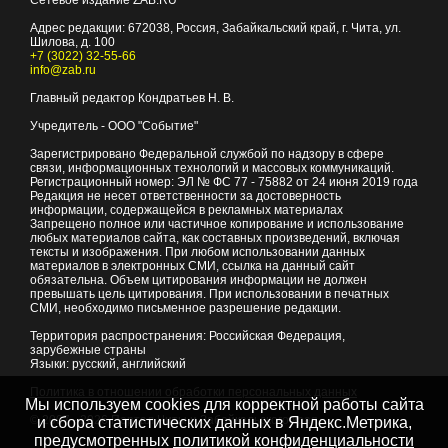
Сетевое издание ZAB.RU
Адрес редакции:
672038
, Россия, Забайкальский край, г.
Чита
,
ул.
Шилова, д. 100
+7 (3022) 32-55-66
info@zab.ru
Главный редактор Кондратьев Н. В.
Учредитель - ООО "Событие"
Зарегистрировано Федеральной службой по надзору в сфере
связи, информационных технологий и массовых коммуникаций.
Регистрационный номер: ЭЛ № ФС 77 - 75882 от 24 июня 2019 года
Редакция не несет ответственности за достоверность
информации, содержащейся в рекламных материалах
Запрещено полное или частичное копирование и использование
любых материалов сайта, как составных произведений, включая
тексты и изображения. При любом использовании данных
материалов в электронных СМИ, ссылка на данный сайт
обязательна. Объем цитирования информации не должен
превышать цель цитирования. При использовании в печатных
СМИ, необходимо письменное разрешение редакции.
Территория распространения: Российская Федерация,
зарубежные страны
Языки: русский, английский
Политика в отношении обработки персональных данных
Мы используем cookies для корректной работы сайта
© 2007 - 2026
Портал Читы и Забайкальского края
и сбора статистических данных в Яндекс.Метрика,
предусмотренных
политикой конфиденциальности