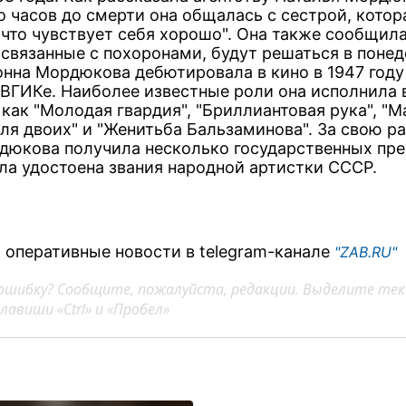
о часов до смерти она общалась с сестрой, котор
 что чувствует себя хорошо". Она также сообщила
 связанные с похоронами, будут решаться в поне
онна Мордюкова дебютировала в кино в 1947 году
 ВГИКе. Наиболее известные роли она исполнила 
как "Молодая гвардия", "Бриллиантовая рука", "М
ля двоих" и "Женитьба Бальзаминова". За свою ра
дюкова получила несколько государственных пре
ла удостоена звания народной артистки СССР.
 оперативные новости в telegram-канале
"ZAB.RU"
ошибку? Сообщите, пожалуйста, редакции. Выделите тек
авиши «Ctrl» и «Пробел»