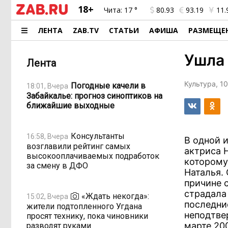
18+
Чита:
17 °
80.93
93.19
11.
ЛЕНТА
ZAB.TV
СТАТЬИ
АФИША
РАЗМЕЩЕ
Ушла
Лента
Культура, 10
Погодные качели в
18:01, Вчера
Забайкалье: прогноз синоптиков на
ближайшие выходные
Консультанты
16:58, Вчера
В одной 
возглавили рейтинг самых
актриса 
высокооплачиваемых подработок
которому
за смену в ДФО
Наталья. 
причине с
страдала
«Ждать некогда»:
15:02, Вчера
последни
жители подтопленного Угдана
неподтве
просят технику, пока чиновники
марте 200
разводят руками