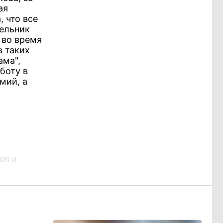
ая
, что все
дельник
 во время
в таких
ама",
боту в
мий, а
ст и