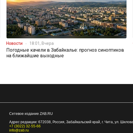
Новости
18:01, Вчера
Погодные качели в Забайкалье: прогноз синоптиков
на ближайшие выходные
Сетевое издание ZAB.RU
Адрес редакции:
672038
, Россия, Забайкальский край, г.
Чита
,
ул. Шилова
+7 (3022) 32-55-66
info@zab.ru