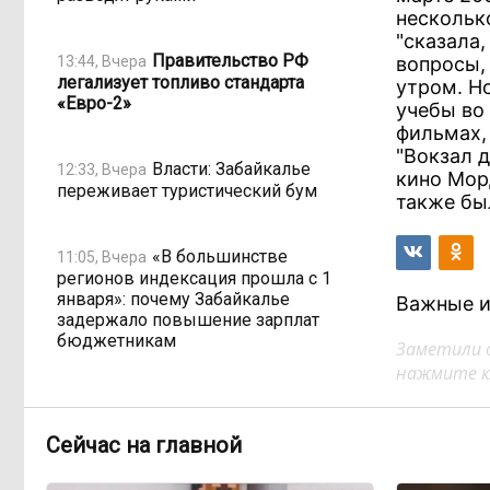
нескольк
"сказала,
Правительство РФ
13:44, Вчера
вопросы,
легализует топливо стандарта
утром. Н
«Евро-2»
учебы во
фильмах, 
"Вокзал д
Власти: Забайкалье
12:33, Вчера
кино Мор
переживает туристический бум
также бы
«В большинстве
11:05, Вчера
регионов индексация прошла с 1
января»: почему Забайкалье
Важные и
задержало повышение зарплат
бюджетникам
Заметили 
нажмите кл
В Каларском округе
10:16, Вчера
подрядчик и чиновник попали под
Сейчас на главной
уголовные дела