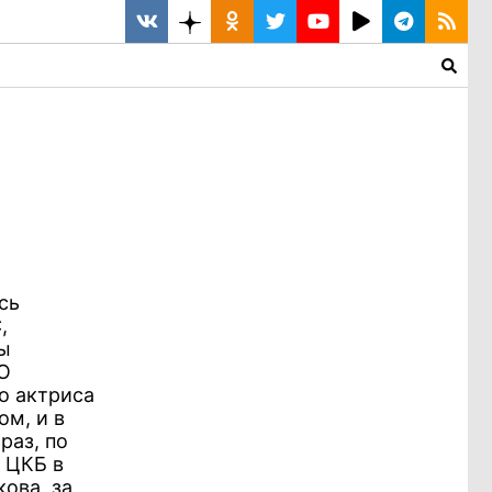
сь
,
ы
 О
то актриса
ом, и в
раз, по
 ЦКБ в
ова, за