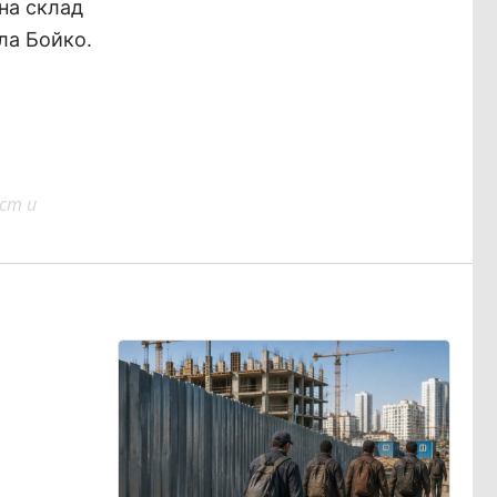
на склад
ла Бойко.
ст и