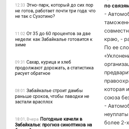
Этно-парк, который до сих пор
по связя
12:33
не готов, работает почти три года: что
- Автомо
не так с Сухотино?
таможенн
совместн
От 35 до 60 процентов за две
11:02
краю, - 
недели: как Забайкалье готовится к
зиме
По ее сл
«Уклонен
Сахар, курица и хлеб
09:31
организа
продолжают дорожать, а статистика
предвари
рисует обратное
правоохр
которая 
Забайкалье строит дамбы
08:01
раньше сроков, чтобы паводки не
союза бе
застали врасплох
- Автомо
неуплаты
Погодные качели в
18:01, Вчера
более 2-
Забайкалье: прогноз синоптиков на