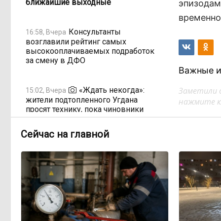
ближайшие выходные
эпизодам
временно
Консультанты
16:58, Вчера
возглавили рейтинг самых
высокооплачиваемых подработок
за смену в ДФО
Важные и
«Ждать некогда»:
Заметили 
15:02, Вчера
жители подтопленного Угдана
нажмите кл
просят технику, пока чиновники
разводят руками
Сейчас на главной
Правительство РФ
13:44, Вчера
легализует топливо стандарта
«Евро-2»
Власти: Забайкалье
12:33, Вчера
переживает туристический бум