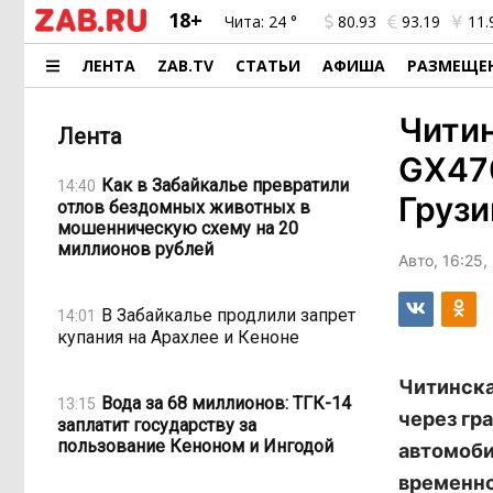
18+
Чита:
24 °
80.93
93.19
11.
ЛЕНТА
ZAB.TV
СТАТЬИ
АФИША
РАЗМЕЩЕ
Читин
Лента
GX47
Как в Забайкалье превратили
14:40
Грузи
отлов бездомных животных в
мошенническую схему на 20
миллионов рублей
Авто, 16:25,
В Забайкалье продлили запрет
14:01
купания на Арахлее и Кеноне
Читинска
Вода за 68 миллионов: ТГК-14
13:15
через гр
заплатит государству за
пользование Кеноном и Ингодой
автомоби
временно