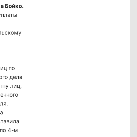
а Бойко.
уплаты
льскому
лиц по
ого дела
ппу лиц,
енного
ля.
ма
ставила
по 4-м