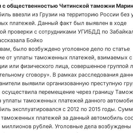
м с общественностью Читинской таможни Марин
биль ввезли из Грузии на территорию России без 
ых платежей. Данный факт был выявлен в ходе
ой проверки с сотрудниками УГИБДД по Забайка
рассказала Бойко
овам, было возбуждено уголовное дело по статье
ие от уплаты таможенных платежей, взимаемых с
ции или физического лица, совершенное группой 
тельному сговору». В рамках расследования данн
анители выявили организованную преступную гру
и осуществила перемещение через границу Тамож
з уплаты таможенных платежей данного автомоби
биль эксплуатировался с 2012 по 2015 годы. Сум
 таможенных платежей за данный автомобиль со
х миллионов рублей. Уголовные дела возбуждены 