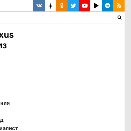
xus
из
ения
ад
циалист