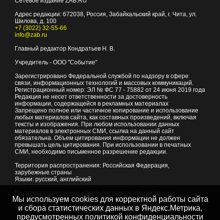
Сетевое издание ZAB.RU
Адрес редакции:
672038
, Россия, Забайкальский край, г.
Чита
,
ул.
Шилова, д. 100
+7 (3022) 32-55-66
info@zab.ru
Главный редактор Кондратьев Н. В.
Учредитель - ООО "Событие"
Зарегистрировано Федеральной службой по надзору в сфере
связи, информационных технологий и массовых коммуникаций.
Регистрационный номер: ЭЛ № ФС 77 - 75882 от 24 июня 2019 года
Редакция не несет ответственности за достоверность
информации, содержащейся в рекламных материалах
Запрещено полное или частичное копирование и использование
любых материалов сайта, как составных произведений, включая
тексты и изображения. При любом использовании данных
материалов в электронных СМИ, ссылка на данный сайт
обязательна. Объем цитирования информации не должен
превышать цель цитирования. При использовании в печатных
СМИ, необходимо письменное разрешение редакции.
Территория распространения: Российская Федерация,
зарубежные страны
Языки: русский, английский
Политика в отношении обработки персональных данных
Мы используем cookies для корректной работы сайта
© 2007 - 2026
Портал Читы и Забайкальского края
и сбора статистических данных в Яндекс.Метрика,
предусмотренных
политикой конфиденциальности